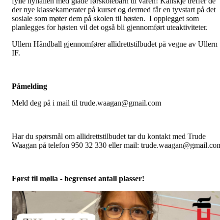
fylle nyhallen med glade førskolebarn til våren! Kanskje treffer de
der nye klassekamerater på kurset og dermed får en tyvstart på det
sosiale som møter dem på skolen til høsten. I opplegget som
planlegges for høsten vil det også bli gjennomført uteaktiviteter.
Ullern Håndball gjennomfører allidrettstilbudet på vegne av Ullern
IF.
Påmelding
Meld deg på i mail til trude.waagan@gmail.com
Har du spørsmål om allidrettstilbudet tar du kontakt med Trude
Waagan på telefon 950 32 330 eller mail: trude.waagan@gmail.co
Først til mølla - begrenset antall plasser!