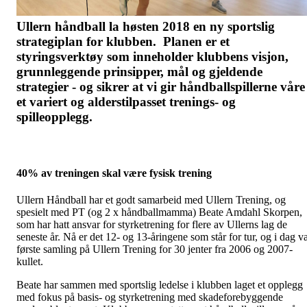
Ullern håndball la høsten 2018 en ny sportslig
strategiplan for klubben. Planen er et
styringsverktøy som inneholder klubbens visjon,
grunnleggende prinsipper, mål og gjeldende
strategier - og sikrer at vi gir håndballspillerne våre
et variert og alderstilpasset trenings- og
spilleopplegg.
40% av treningen skal være fysisk trening
Ullern Håndball har et godt samarbeid med Ullern Trening, og
spesielt med PT (og 2 x håndballmamma) Beate Amdahl Skorpen,
som har hatt ansvar for styrketrening for flere av Ullerns lag de
seneste år. Nå er det 12- og 13-åringene som står for tur, og i dag v
første samling på Ullern Trening for 30 jenter fra 2006 og 2007-
kullet.
Beate har sammen med sportslig ledelse i klubben laget et opplegg
med fokus på basis- og styrketrening med skadeforebyggende