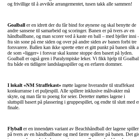
og frivillige til å avvikle arrangementet, tusen takk alle sammen!
Goalball
er en idrett der du får bind for øynene og skal benytte de
andre sansene til samarbeid og scoringer. Banen er på tvers av en
håndballbane, og man scorer ved å kaste en ball – med bjeller inni 
fra sin sone på ene siden og over på andre siden av banen forbi tre
forsvarere. Ballen kan ikke sprette etter et gitt punkt på banen slik a
de som «ligger» i forsvar skal kunne stoppe den basert på lyden.
Goalball er også gren i Paralympiske leker. Vi fikk hjelp til Goalbal
fra både en tidligere landslagsspiller og en erfaren dommer.
I lokalt «NM Straffekast»
møtte lagene hverandre til straffekast
konkurranse i et puljespill. Alle spillere inklusive målvakter må
skyte, og man får to poeng for seier. Deretter møttes lagene i
sluttspill basert på plassering i gruppespillet, og endte til slutt med 
finale.
Flyball
er en innendørs variant av Beachhåndball der lagene spiller
på tvers av en håndballbane og med færre spillere på banen. Det gi