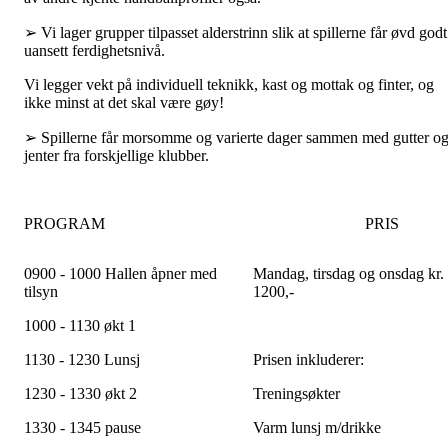
➢ Vi lager grupper tilpasset alderstrinn slik at spillerne får øvd godt
uansett ferdighetsnivå.
Vi legger vekt på individuell teknikk, kast og mottak og finter, og
ikke minst at det skal være gøy!
➢ Spillerne får morsomme og varierte dager sammen med gutter o
jenter fra forskjellige klubber.
PROGRAM PRIS
0900 - 1000 Hallen åpner med
Mandag, tirsdag og onsdag kr.
tilsyn
1200,-
1000 - 1130 økt 1
1130 - 1230 Lunsj
Prisen inkluderer:
1230 - 1330 økt 2
Treningsøkter
1330 - 1345 pause
Varm lunsj m/drikke