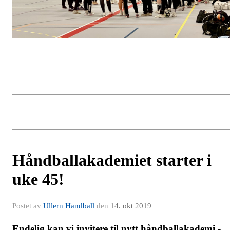
Håndballakademiet starter i
uke 45!
Postet av
Ullern Håndball
den
14. okt 2019
Endelig kan vi invitere til nytt håndballakademi -