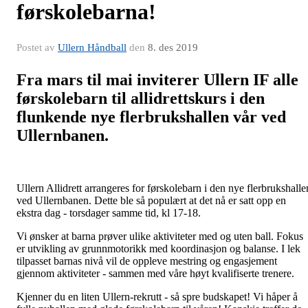
førskolebarna!
Postet av
Ullern Håndball
den
8. des 2019
Fra mars til mai inviterer Ullern IF alle
førskolebarn til allidrettskurs i den
flunkende nye flerbrukshallen vår ved
Ullernbanen.
Ullern Allidrett arrangeres for førskolebarn i den nye flerbrukshalle
ved Ullernbanen. Dette ble så populært at det nå er satt opp en
ekstra dag - torsdager samme tid, kl 17-18.
Vi ønsker at barna prøver ulike aktiviteter med og uten ball. Fokus
er utvikling av grunnmotorikk med koordinasjon og balanse. I lek
tilpasset barnas nivå vil de oppleve mestring og engasjement
gjennom aktiviteter - sammen med våre høyt kvalifiserte trenere.
Kjenner du en liten Ullern-rekrutt - så spre budskapet! Vi håper å