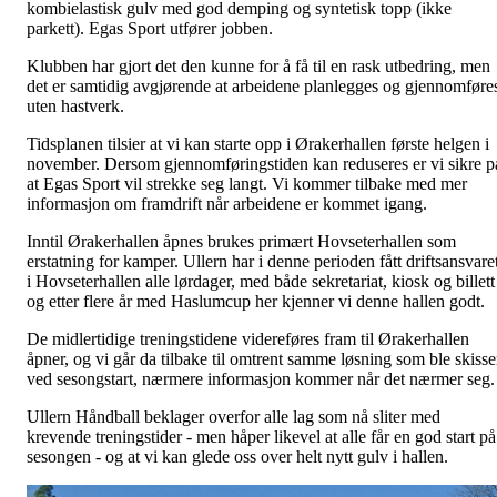
kombielastisk gulv med god demping og syntetisk topp (ikke
parkett). Egas Sport utfører jobben.
Klubben har gjort det den kunne for å få til en rask utbedring, men
det er samtidig avgjørende at arbeidene planlegges og gjennomføre
uten hastverk.
Tidsplanen tilsier at vi kan starte opp i Ørakerhallen første helgen i
november. Dersom gjennomføringstiden kan reduseres er vi sikre p
at Egas Sport vil strekke seg langt. Vi kommer tilbake med mer
informasjon om framdrift når arbeidene er kommet igang.
Inntil Ørakerhallen åpnes brukes primært Hovseterhallen som
erstatning for kamper. Ullern har i denne perioden fått driftsansvare
i Hovseterhallen alle lørdager, med både sekretariat, kiosk og billett
og etter flere år med Haslumcup her kjenner vi denne hallen godt.
De midlertidige treningstidene videreføres fram til Ørakerhallen
åpner, og vi går da tilbake til omtrent samme løsning som ble skisse
ved sesongstart, nærmere informasjon kommer når det nærmer seg
Ullern Håndball beklager overfor alle lag som nå sliter med
krevende treningstider - men håper likevel at alle får en god start på
sesongen - og at vi kan glede oss over helt nytt gulv i hallen.