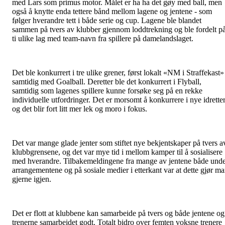
med Lars som primus motor. Målet er ha ha det gøy med ball, men
også å knytte enda tettere bånd mellom lagene og jentene - som
følger hverandre tett i både serie og cup. Lagene ble blandet
sammen på tvers av klubber gjennom loddtrekning og ble fordelt p
ti ulike lag med team-navn fra spillere på damelandslaget.
Det ble konkurrert i tre ulike grener, først lokalt «NM i Straffekast»
samtidig med Goalball. Deretter ble det konkurrert i Flyball,
samtidig som lagenes spillere kunne forsøke seg på en rekke
individuelle utfordringer. Det er morsomt å konkurrere i nye idrette
og det blir fort litt mer lek og moro i fokus.
Det var mange glade jenter som stiftet nye bekjentskaper på tvers a
klubbgrensene, og det var mye tid i mellom kamper til å sosialisere
med hverandre. Tilbakemeldingene fra mange av jentene både und
arrangementene og på sosiale medier i etterkant var at dette gjør m
gjerne igjen.
Det er flott at klubbene kan samarbeide på tvers og både jentene og
trenerne samarbeidet godt. Totalt bidro over femten voksne trenere