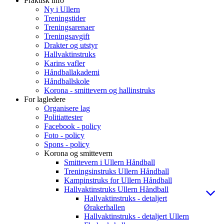
Praktisk info
Ny i Ullern
Treningstider
Treningsarenaer
Treningsavgift
Drakter og utstyr
Hallvaktinstruks
Karins vafler
Håndballakademi
Håndballskole
Korona - smittevern og hallinstruks
For lagledere
Organisere lag
Politiattester
Facebook - policy
Foto - policy
Spons - policy
Korona og smittevern
Smittevern i Ullern Håndball
Treningsinstruks Ullern Håndball
Kampinstruks for Ullern Håndball
Hallvaktinstruks Ullern Håndball
Hallvaktinstruks - detaljert
Ørakerhallen
Hallvaktinstruks - detaljert Ullern