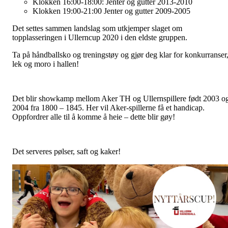
Klokken 16:00-18:00: Jenter og gutter 2013-2010
Klokken 19:00-21:00 Jenter og gutter 2009-2005
Det settes sammen landslag som utkjemper slaget om
topplasseringen i Ullerncup 2020 i den eldste gruppen.
Ta på håndballsko og treningstøy og gjør deg klar for konkurranser
lek og moro i hallen!
Det blir showkamp mellom Aker TH og Ullernspillere født 2003 o
2004 fra 1800 – 1845. Her vil Aker-spillerne få et handicap.
Oppfordrer alle til å komme å heie – dette blir gøy!
Det serveres pølser, saft og kaker!