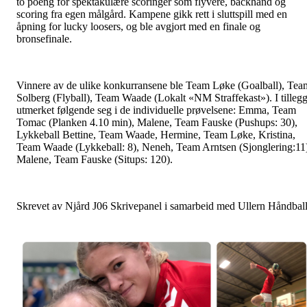
to poeng for spektakulære scoringer som flyvere, backhand og
scoring fra egen målgård. Kampene gikk rett i sluttspill med en
åpning for lucky loosers, og ble avgjort med en finale og
bronsefinale.
Vinnere av de ulike konkurransene ble Team Løke (Goalball), Tea
Solberg (Flyball), Team Waade (Lokalt «NM Straffekast»). I tilleg
utmerket følgende seg i de individuelle prøvelsene: Emma, Team
Tomac (Planken 4.10 min), Malene, Team Fauske (Pushups: 30),
Lykkeball Bettine, Team Waade, Hermine, Team Løke, Kristina,
Team Waade (Lykkeball: 8), Neneh, Team Arntsen (Sjonglering:11
Malene, Team Fauske (Situps: 120).
Skrevet av Njård J06 Skrivepanel i samarbeid med Ullern Håndball