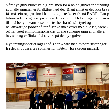
Vårt nye gulv virker veldig bra, men for å holde gulvet er det viktig
at vi alle sammen er forsiktige med det. Blant annet er det ikke bra 
få småstein og grus inn i hallen - og utesko er fra nå BARE tillatt 
tribunesiden - og ikke på banen der vi trener. Det vil også bare vær
tillatt å benytte vannbasert klister her fra nå, så styret og
hallansvarlige jobber nå for å sanke inn avtaler med alle lagledere -
og har laget et informasjonsskriv til alle spillerne sånn at vi alle er
bevisste og er flinke til å ta vare på det nye gulvet.
Nye treningstider er lagt ut på siden - bare med mindre justeringer
fra det vi publiserte i sommer for høsten - før skaden inntraff.