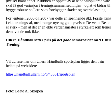
øvelser blant annet. Klubben er opptatt av at håndballspillerne våre
skal få god variasjon i treningssammensetningen - og at vi bidrar til
bygge robuste spillere som forebygger skader og overbelastning.
For jentene i 2006 og 2007 var dette en spennende økt. Første gan
i ekte treningssal, med mange nye og gode øvelser. De vet at Beate
er sterk - men at det er en ekte verdensmester i styrkeløft som trener
dem, vet de nok ikke.
Ullern Håndball setter pris på det gode samarbeidet med Uller
Trening!
Vil du lese mer om Ullern Håndballs sportsplan ligger den i sin
helhet på websiden:
https://handball.ullern.no/p/43551/sportsplan
Foto: Beate A. Skorpen