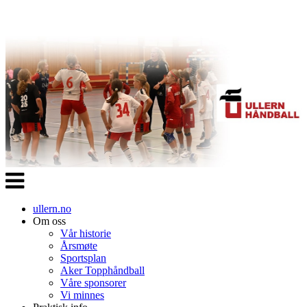
Veksle
navigasjon
ullern.no
Om oss
Vår historie
Årsmøte
Sportsplan
Aker Topphåndball
Våre sponsorer
Vi minnes