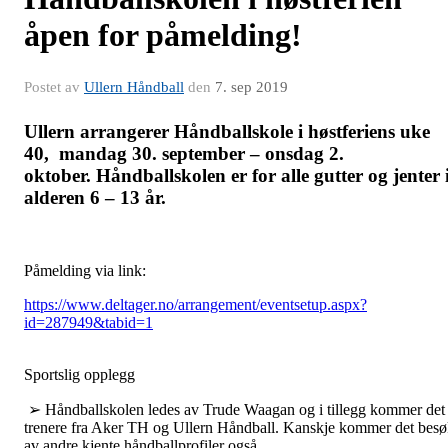
åpen for påmelding!
Postet av
Ullern Håndball
den
7. sep 2019
Ullern arrangerer Håndballskole i høstferiens uke
40,
mandag 30. september – onsdag 2.
oktober.
Håndballskolen er for alle gutter og jenter 
alderen 6 – 13 år.
Påmelding via link:
https://www.deltager.no/arrangement/eventsetup.aspx?
id=287949&tabid=1
Sportslig opplegg
➢ Håndballskolen ledes av Trude Waagan og i tillegg kommer det
trenere fra Aker TH og Ullern Håndball. Kanskje kommer det bes
av andre kjente håndballprofiler også.