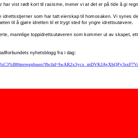
har vist rødt kort til rasisme, mener vi at det er på tide å gi reg
ile idrettsstjerner som har tatt eierskap til homosaken. Vi synes d
ten til å gjøre idretten til et trygt sted for yngre idrettsutøvere.
filerte, mannlige toppidrettsutøveren som kommer ut av skapet, ette
allforbundets nyhetsblogg fra i dag:
all/jegst%C3%B8tterregnbuen?fbclid=IwAR2x3ycx_mDVKJAyXbQFy3