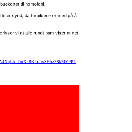
nbuekortet til homofobi.
ette er synd, da forbildene er med på å
rlyser vi at alle rundt ham viser at det
sxF7VA4XqLh_7mXk8KLobxSHbz3SkMYPPJ-