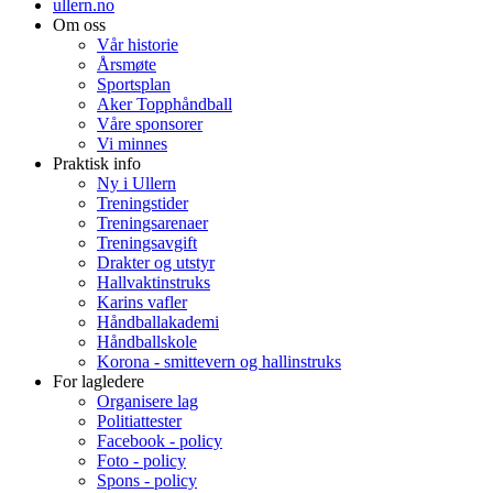
ullern.no
Om oss
Vår historie
Årsmøte
Sportsplan
Aker Topphåndball
Våre sponsorer
Vi minnes
Praktisk info
Ny i Ullern
Treningstider
Treningsarenaer
Treningsavgift
Drakter og utstyr
Hallvaktinstruks
Karins vafler
Håndballakademi
Håndballskole
Korona - smittevern og hallinstruks
For lagledere
Organisere lag
Politiattester
Facebook - policy
Foto - policy
Spons - policy