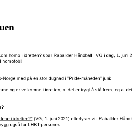
buen
som homo i idretten? spør Raballder Håndball i VG i dag, 1. juni 20
til homofobi!
tts-Norge med på en stor dugnad i "Pride-måneden" juni:
me og er velkomne i idretten, at det er trygt å stå frem, og at det
e?
dene i idretten?"
(VG, 1. juni 2021) etterlyser vi i Raballder Håndb
n trygg også for LHBT-personer.