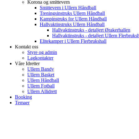
Korona og smittevern
Smittevern i Ullern Håndball
Treningsinstruks Ullern Håndball
Kampinstruks for Ullern Håndball
Hallvaktinstruks Ullern Håndball
Hallvaktinstruks - detaljert Ørakerhallen
Hallvaktinstruks - detaljert Ullern Flerbruksh
Elitekamper i Ullern Flerbrukshall
Kontakt oss
Styre og admin
Lagkontakter
Våre Idretter
Ullern Bandy
Ullern Basket
Ullern Håndball
Ullern Fotball
Ullern Allidrett
Booking
Temaer