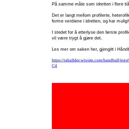
På samme måte som idretten i flere tiår 
Det er langt mellom profilerte, heterof
forme verdiene i idretten, og har mulighe
I stedet for å etterlyse den første pro
vil være trygt å gjøre det.
Les mer om saken her, gjengitt i Håndb
https://raballder.wixsite.com/handb
C4