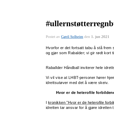
#ullernstøtterregn
Postet av
Gøril Solheim
den
1. jun 2021
Hvorfor er det fortsatt tabu å stå frem 
og gjør som Rabalder; vi gir rødt kort 
Raballder Håndball inviterer hele idre
Vi vil vise at LHBT-personer hører hjem
idrettsutøver med det å være skeiv.
Hvor er de heterofile forbilden
I
kronikken "Hvor er de heterofile forbil
idretten tar ansvar for å gjøre idrette