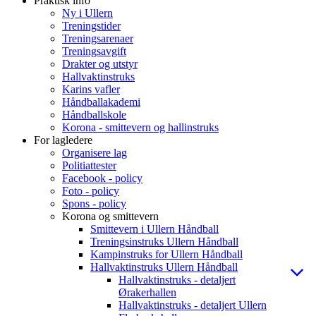
Praktisk info
Ny i Ullern
Treningstider
Treningsarenaer
Treningsavgift
Drakter og utstyr
Hallvaktinstruks
Karins vafler
Håndballakademi
Håndballskole
Korona - smittevern og hallinstruks
For lagledere
Organisere lag
Politiattester
Facebook - policy
Foto - policy
Spons - policy
Korona og smittevern
Smittevern i Ullern Håndball
Treningsinstruks Ullern Håndball
Kampinstruks for Ullern Håndball
Hallvaktinstruks Ullern Håndball
Hallvaktinstruks - detaljert
Ørakerhallen
Hallvaktinstruks - detaljert Ullern