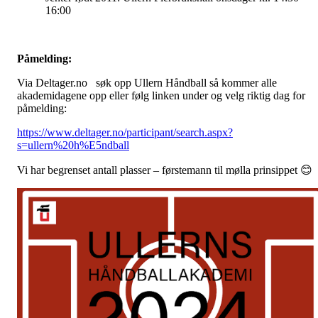
16:00
Påmelding:
Via Deltager.no søk opp Ullern Håndball så kommer alle
akademidagene opp eller følg linken under og velg riktig dag for
påmelding:
https://www.deltager.no/participant/search.aspx?
s=ullern%20h%E5ndball
Vi har begrenset antall plasser – førstemann til mølla prinsippet 😊