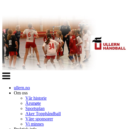
Veksle
navigasjon
ullern.no
Om oss
Vår historie
Årsmøte
Sportsplan
Aker Topphåndball
Våre sponsorer
Vi minnes