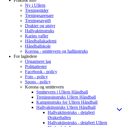
Praktisk info
Ny i Ullern
Treningstider
Treningsarenaer
Treningsavgift
Drakter og utstyr
Hallvaktinstruks
Karins vafler
Håndballakademi
Håndballskole
Korona - smittevern og hallinstruks
For lagledere
Organisere lag
Politiattester
Facebook - policy
Foto - policy
Spons - policy
Korona og smittevern
Smittevern i Ullern Håndball
Treningsinstruks Ullern Håndball
Kampinstruks for Ullern Håndball
Hallvaktinstruks Ullern Håndball
Hallvaktinstruks - detaljert
Ørakerhallen
Hallvaktinstruks - detaljert Ullern