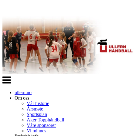
Veksle
navigasjon
ullern.no
Om oss
Vår historie
Årsmøte
Sportsplan
Aker Topphåndball
Våre sponsorer
Vi minnes