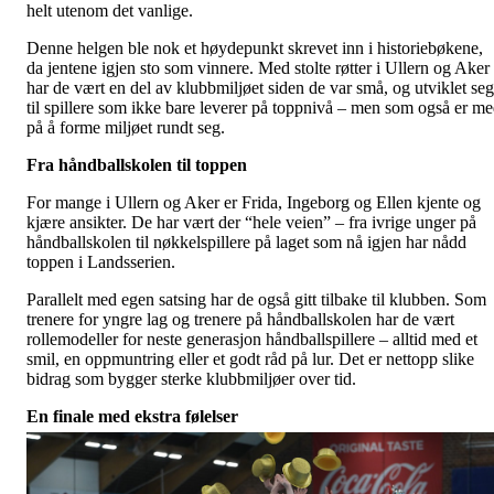
helt utenom det vanlige.
Denne helgen ble nok et høydepunkt skrevet inn i historiebøkene,
da jentene igjen sto som vinnere. Med stolte røtter i Ullern og Aker
har de vært en del av klubbmiljøet siden de var små, og utviklet seg
til spillere som ikke bare leverer på toppnivå – men som også er m
på å forme miljøet rundt seg.
Fra håndballskolen til toppen
For mange i Ullern og Aker er Frida, Ingeborg og Ellen kjente og
kjære ansikter. De har vært der “hele veien” – fra ivrige unger på
håndballskolen til nøkkelspillere på laget som nå igjen har nådd
toppen i Landsserien.
Parallelt med egen satsing har de også gitt tilbake til klubben. Som
trenere for yngre lag og trenere på håndballskolen har de vært
rollemodeller for neste generasjon håndballspillere – alltid med et
smil, en oppmuntring eller et godt råd på lur. Det er nettopp slike
bidrag som bygger sterke klubbmiljøer over tid.
En finale med ekstra følelser