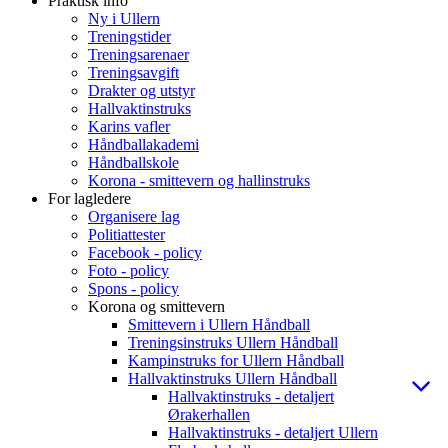
Praktisk info
Ny i Ullern
Treningstider
Treningsarenaer
Treningsavgift
Drakter og utstyr
Hallvaktinstruks
Karins vafler
Håndballakademi
Håndballskole
Korona - smittevern og hallinstruks
For lagledere
Organisere lag
Politiattester
Facebook - policy
Foto - policy
Spons - policy
Korona og smittevern
Smittevern i Ullern Håndball
Treningsinstruks Ullern Håndball
Kampinstruks for Ullern Håndball
Hallvaktinstruks Ullern Håndball
Hallvaktinstruks - detaljert
Ørakerhallen
Hallvaktinstruks - detaljert Ullern