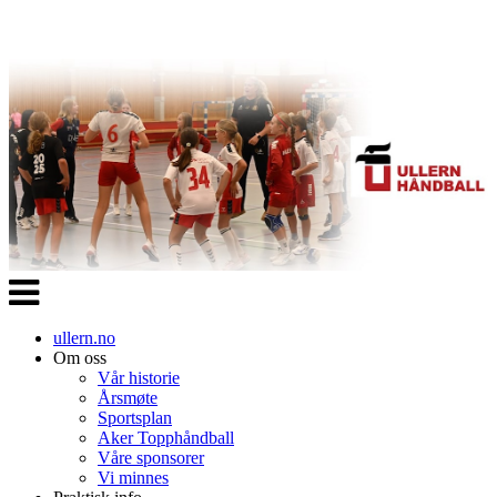
Veksle
navigasjon
ullern.no
Om oss
Vår historie
Årsmøte
Sportsplan
Aker Topphåndball
Våre sponsorer
Vi minnes