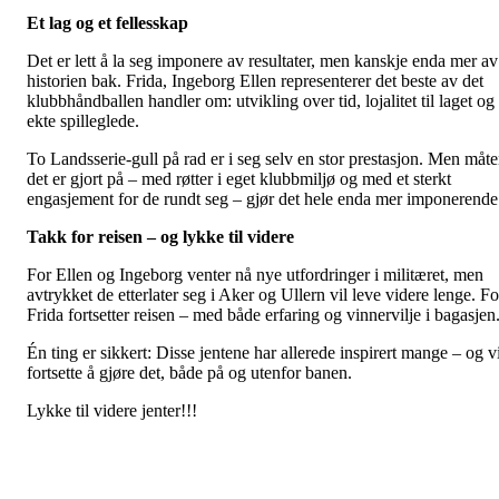
Et lag og et fellesskap
Det er lett å la seg imponere av resultater, men kanskje enda mer av
historien bak. Frida, Ingeborg Ellen representerer det beste av det
klubbhåndballen handler om: utvikling over tid, lojalitet til laget og
ekte spilleglede.
To Landsserie-gull på rad er i seg selv en stor prestasjon. Men måt
det er gjort på – med røtter i eget klubbmiljø og med et sterkt
engasjement for de rundt seg – gjør det hele enda mer imponerende
Takk for reisen – og lykke til videre
For Ellen og Ingeborg venter nå nye utfordringer i militæret, men
avtrykket de etterlater seg i Aker og Ullern vil leve videre lenge. Fo
Frida fortsetter reisen – med både erfaring og vinnervilje i bagasjen
Én ting er sikkert: Disse jentene har allerede inspirert mange – og vi
fortsette å gjøre det, både på og utenfor banen.
Lykke til videre jenter!!!