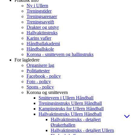
Praktisk info
Ny i Ullern
Treningstider
Treningsarenaer
Treningsavgift
Drakter og utstyr
Hallvaktinstruks
Karins vafler
Håndballakademi
Håndballskole
Korona - smittevern og hallinstruks
For lagledere
Organisere lag
Politiattester
Facebook - policy
Foto - policy
Spons - policy
Korona og smittevern
Smittevern i Ullern Håndball
Treningsinstruks Ullern Håndball
Kampinstruks for Ullern Håndball
Hallvaktinstruks Ullern Håndball
Hallvaktinstruks - detaljert
Ørakerhallen
Hallvaktinstruks - detaljert Ullern