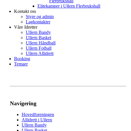
Flerbrukshall
Elitekamper i Ullern Flerbrukshall
Kontakt oss
Styre og admin
Lagkontakter
Våre Idretter
Ullern Bandy
Ullern Basket
Ullern Håndball
Ullern Fotball
Ullern Allidrett
Booking
Temaer
Navigering
Hovedforeningen
Allidrett i Ullern
Ullern Bandy
Ullern Basket