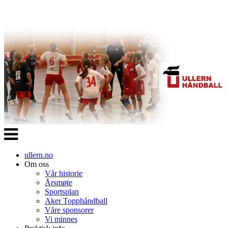
Veksle
navigasjon
ullern.no
Om oss
Vår historie
Årsmøte
Sportsplan
Aker Topphåndball
Våre sponsorer
Vi minnes