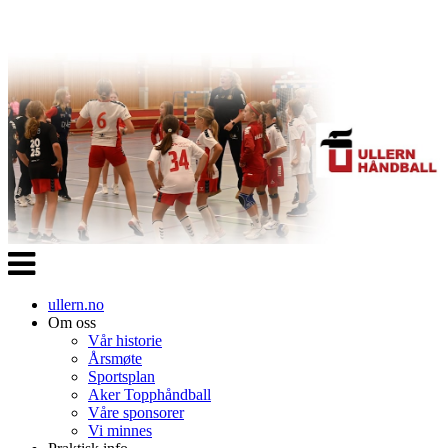
Veksle
navigasjon
ullern.no
Om oss
Vår historie
Årsmøte
Sportsplan
Aker Topphåndball
Våre sponsorer
Vi minnes