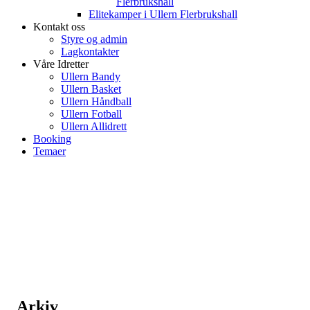
Flerbrukshall
Elitekamper i Ullern Flerbrukshall
Kontakt oss
Styre og admin
Lagkontakter
Våre Idretter
Ullern Bandy
Ullern Basket
Ullern Håndball
Ullern Fotball
Ullern Allidrett
Booking
Temaer
Arkiv