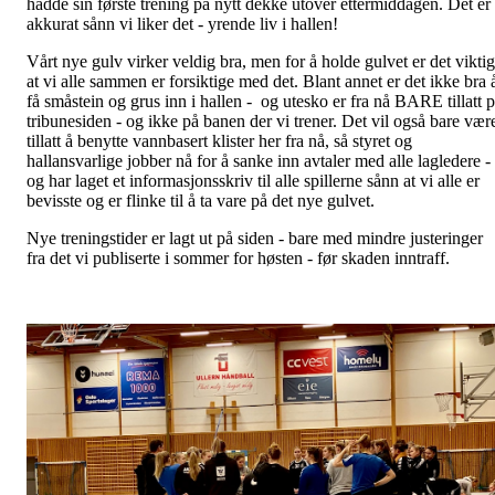
hadde sin første trening på nytt dekke utover ettermiddagen. Det er
akkurat sånn vi liker det - yrende liv i hallen!
Vårt nye gulv virker veldig bra, men for å holde gulvet er det viktig
at vi alle sammen er forsiktige med det. Blant annet er det ikke bra 
få småstein og grus inn i hallen - og utesko er fra nå BARE tillatt 
tribunesiden - og ikke på banen der vi trener. Det vil også bare vær
tillatt å benytte vannbasert klister her fra nå, så styret og
hallansvarlige jobber nå for å sanke inn avtaler med alle lagledere -
og har laget et informasjonsskriv til alle spillerne sånn at vi alle er
bevisste og er flinke til å ta vare på det nye gulvet.
Nye treningstider er lagt ut på siden - bare med mindre justeringer
fra det vi publiserte i sommer for høsten - før skaden inntraff.