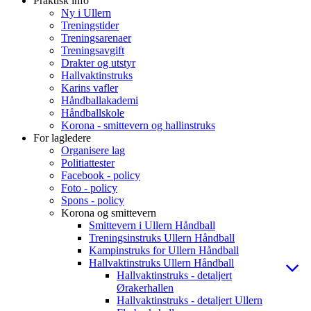
Praktisk info
Ny i Ullern
Treningstider
Treningsarenaer
Treningsavgift
Drakter og utstyr
Hallvaktinstruks
Karins vafler
Håndballakademi
Håndballskole
Korona - smittevern og hallinstruks
For lagledere
Organisere lag
Politiattester
Facebook - policy
Foto - policy
Spons - policy
Korona og smittevern
Smittevern i Ullern Håndball
Treningsinstruks Ullern Håndball
Kampinstruks for Ullern Håndball
Hallvaktinstruks Ullern Håndball
Hallvaktinstruks - detaljert
Ørakerhallen
Hallvaktinstruks - detaljert Ullern