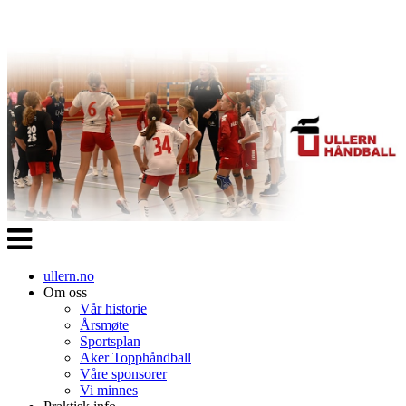
Veksle
navigasjon
ullern.no
Om oss
Vår historie
Årsmøte
Sportsplan
Aker Topphåndball
Våre sponsorer
Vi minnes