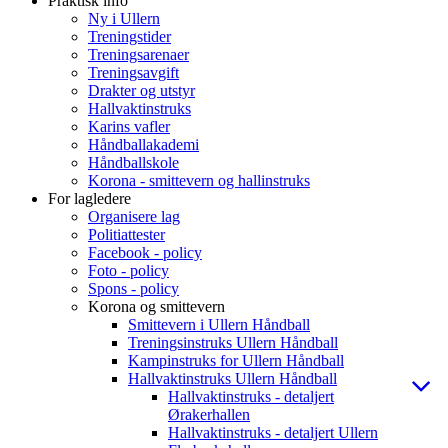
Praktisk info
Ny i Ullern
Treningstider
Treningsarenaer
Treningsavgift
Drakter og utstyr
Hallvaktinstruks
Karins vafler
Håndballakademi
Håndballskole
Korona - smittevern og hallinstruks
For lagledere
Organisere lag
Politiattester
Facebook - policy
Foto - policy
Spons - policy
Korona og smittevern
Smittevern i Ullern Håndball
Treningsinstruks Ullern Håndball
Kampinstruks for Ullern Håndball
Hallvaktinstruks Ullern Håndball
Hallvaktinstruks - detaljert
Ørakerhallen
Hallvaktinstruks - detaljert Ullern