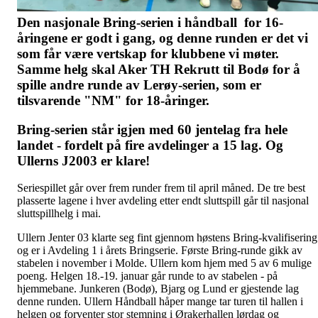
Den nasjonale Bring-serien i håndball for 16-
åringene er godt i gang, og denne runden er det vi
som får være vertskap for klubbene vi møter.
Samme helg skal Aker TH Rekrutt til Bodø for å
spille andre runde av Lerøy-serien, som er
tilsvarende "NM" for 18-åringer.
Bring-serien står igjen med 60 jentelag fra hele
landet - fordelt på fire avdelinger a 15 lag. Og
Ullerns J2003 er klare!
Seriespillet går over frem runder frem til april måned. De tre best
plasserte lagene i hver avdeling etter endt sluttspill går til nasjonal
sluttspillhelg i mai.
Ullern Jenter 03 klarte seg fint gjennom høstens Bring-kvalifisering
og er i Avdeling 1 i årets Bringserie. Første Bring-runde gikk av
stabelen i november i Molde. Ullern kom hjem med 5 av 6 mulige
poeng. Helgen 18.-19. januar går runde to av stabelen - på
hjemmebane. Junkeren (Bodø), Bjarg og Lund er gjestende lag
denne runden. Ullern Håndball håper mange tar turen til hallen i
helgen og forventer stor stemning i Ørakerhallen lørdag og