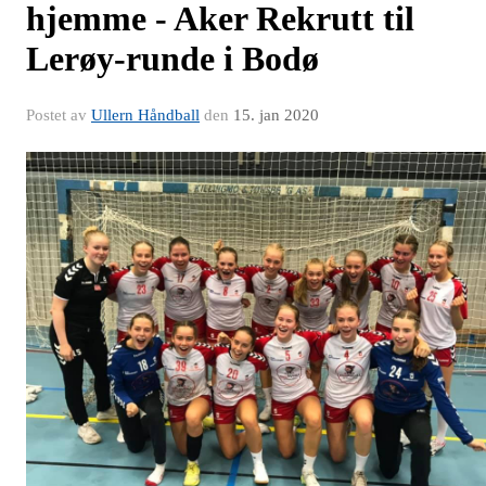
hjemme - Aker Rekrutt til
Lerøy-runde i Bodø
Postet av
Ullern Håndball
den
15. jan 2020