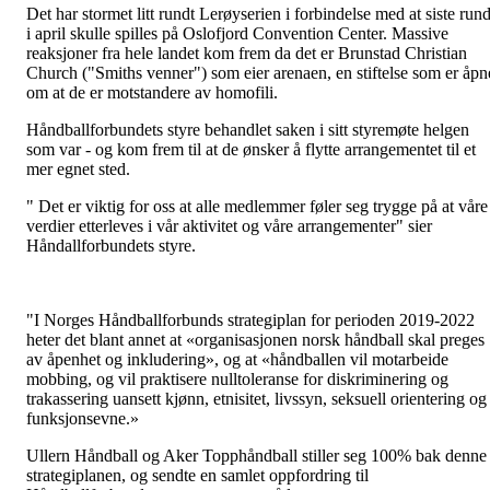
Det har stormet litt rundt Lerøyserien i forbindelse med at siste run
i april skulle spilles på Oslofjord Convention Center. Massive
reaksjoner fra hele landet kom frem da det er Brunstad Christian
Church ("Smiths venner") som eier arenaen, en stiftelse som er åpn
om at de er motstandere av homofili.
Håndballforbundets styre behandlet saken i sitt styremøte helgen
som var - og kom frem til at de ønsker å flytte arrangementet til et
mer egnet sted.
" Det er viktig for oss at alle medlemmer føler seg trygge på at våre
verdier etterleves i vår aktivitet og våre arrangementer" sier
Håndallforbundets styre.
"I Norges Håndballforbunds strategiplan for perioden 2019-2022
heter det blant annet at «organisasjonen norsk håndball skal preges
av åpenhet og inkludering», og at «håndballen vil motarbeide
mobbing, og vil praktisere nulltoleranse for diskriminering og
trakassering uansett kjønn, etnisitet, livssyn, seksuell orientering og
funksjonsevne.»
Ullern Håndball og Aker Topphåndball stiller seg 100% bak denne
strategiplanen, og sendte en samlet oppfordring til