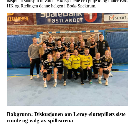
nasjonalt sluttspill til våren. Aker-jentene er i pulje to og møter Bo
HK og Rælingen denne helgen i Bodø Spektrum.
Bakgrunn: Diskusjonen om Lerøy-sluttspillets siste
runde og valg av spillearena