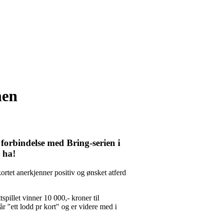
nen
 forbindelse med Bring-serien i
l ha!
kortet anerkjenner positiv og ønsket atferd
spillet vinner 10 000,- kroner til
år "ett lodd pr kort" og er videre med i