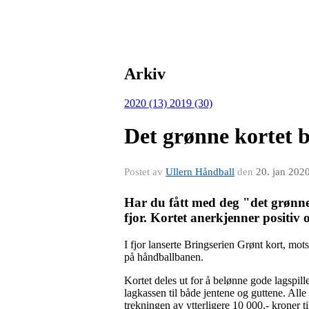
Arkiv
2020 (13)
2019 (30)
Det grønne kortet 
Postet av
Ullern Håndball
den
20. jan 202
Har du fått med deg "det grønne k
fjor. Kortet anerkjenner positiv 
I fjor lanserte Bringserien Grønt kort, mot
på håndballbanen.
Kortet deles ut for å belønne gode lagspille
lagkassen til både jentene og guttene. Alle 
trekningen av ytterligere 10 000,- kroner til