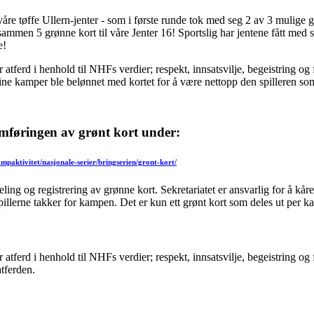
 våre tøffe Ullern-jenter - som i første runde tok med seg 2 av 3 mulige
tilsammen 5 grønne kort til våre Jenter 16! Sportslig har jentene fått me
ne!
r atferd i henhold til NHFs verdier; respekt, innsatsvilje, begeistring og
ne kamper ble belønnet med kortet for å være nettopp den spilleren som
omføringen av grønt kort under:
mpaktivitet/nasjonale-serier/bringserien/gront-kort/
ing og registrering av grønne kort. Sekretariatet er ansvarlig for å kåre
spillerne takker for kampen. Det er kun ett grønt kort som deles ut per k
r atferd i henhold til NHFs verdier; respekt, innsatsvilje, begeistring og f
atferden.