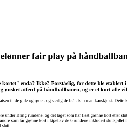
belønner fair play på håndballba
0
ortet" enda? Ikke? Forståelig, for dette ble etablert i
og ønsket atferd på håndballbanen, og er et kort alle vi
satsen til de gule og røde - og særlig de blå - kan man kanskje si. Dette 
re under Bring-rundene, og det laget som har flest grønne kort etter slutt
andre som får grønne kort i løpet av de 6 rundene inkludert sluttspillet f
 slutt.