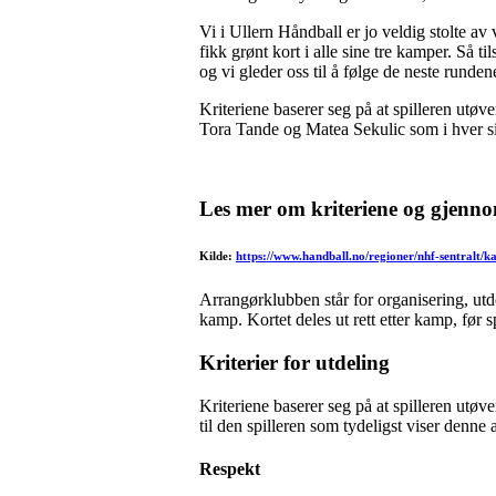
Vi i Ullern Håndball er jo veldig stolte av
fikk grønt kort i alle sine tre kamper. Så 
og vi gleder oss til å følge de neste runde
Kriteriene baserer seg på at spilleren utøve
Tora Tande og Matea Sekulic som i hver si
Les mer om kriteriene og gjenn
Kilde:
https://www.handball.no/regioner/nhf-sentralt/ka
Arrangørklubben står for organisering, utdel
kamp. Kortet deles ut rett etter kamp, før 
Kriterier for utdeling
Kriteriene baserer seg på at spilleren utøve
til den spilleren som tydeligst viser denne 
Respekt