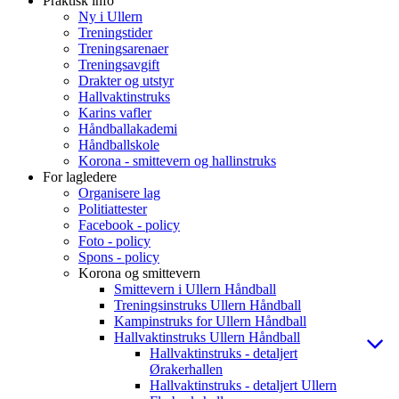
Praktisk info
Ny i Ullern
Treningstider
Treningsarenaer
Treningsavgift
Drakter og utstyr
Hallvaktinstruks
Karins vafler
Håndballakademi
Håndballskole
Korona - smittevern og hallinstruks
For lagledere
Organisere lag
Politiattester
Facebook - policy
Foto - policy
Spons - policy
Korona og smittevern
Smittevern i Ullern Håndball
Treningsinstruks Ullern Håndball
Kampinstruks for Ullern Håndball
Hallvaktinstruks Ullern Håndball
Hallvaktinstruks - detaljert
Ørakerhallen
Hallvaktinstruks - detaljert Ullern