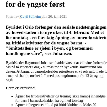
for de yngste først
Postet av
Gøril Solheim
den
20. jan 2021
Byrådet i Oslo forlenger den sosiale nedstengningen
av hovedstaden i to nye uker, til 4. februar. Med et
lite unntak; - en forsiktig åpning av innendørsidrett
og fritidsaktiviteter for de yngste barna. -
"Smittetallene er sjefen i byen, og bestemmer
handlingene våre", sier Johansen.
Byrådsleder Raymond Johansen hadde varslet at vi måtte forberede
oss på få lettelser i dag - til tross for en synkende smittetrend om
dagen. At barna ut barneskolealder prioriteres er vi selvsagt glade f
- men vi hadde ønsket å få med oss ungdommen fra 13 år og opp
også.
Dette er lettelsene:
Åpner for fritidsaktiviteter og trening (ikke kamp) innendørs
for barn i barneskolealder fra og med torsdag
Åpner et begrenset tilbud på fritidsklubbene. Maks 20