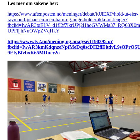
Les mer om sakene her:
https://www.aftenposten.no/meninger/debatt/i/JJlEXP/hold-ut-sier-
raymond-johansen-men-barn-og-unge-holder-ikke-ut-lenger?
fbclid=IwAR3tqELV_d1fI2f7lkrUPj2HhoGVWMa37_RQ63X0m
UPFijjhNuOWpZVqHkY
https://www.tv2.no/mening-og-analyse/11903955/?
fbclid=IwAR3kmKdqnzeNpfMeDq0scDH2flEltdvL9sQPrQS
9EtyBfvbxK65MDuer2o