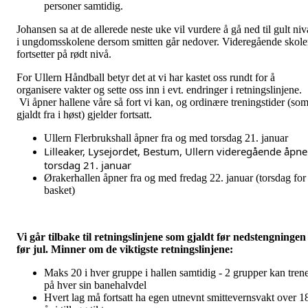
personer samtidig.
Johansen sa at de allerede neste uke vil vurdere å gå ned til gult niv
i ungdomsskolene dersom smitten går nedover. Videregående skole
fortsetter på rødt nivå.
For Ullern Håndball betyr det at vi har kastet oss rundt for å
organisere vakter og sette oss inn i evt. endringer i retningslinjene.
Vi åpner hallene våre så fort vi kan, og ordinære treningstider (so
gjaldt fra i høst) gjelder fortsatt.
Ullern Flerbrukshall åpner fra og med torsdag 21. januar
Lilleaker, Lysejordet, Bestum, Ullern videregående åpner
torsdag 21. januar
Ørakerhallen åpner fra og med fredag 22. januar (torsdag for
basket)
Vi går tilbake til retningslinjene som gjaldt før nedstengningen
før jul. Minner om de viktigste retningslinjene:
Maks 20 i hver gruppe i hallen samtidig - 2 grupper kan tren
på hver sin banehalvdel
Hvert lag må fortsatt ha egen utnevnt smittevernsvakt over 1