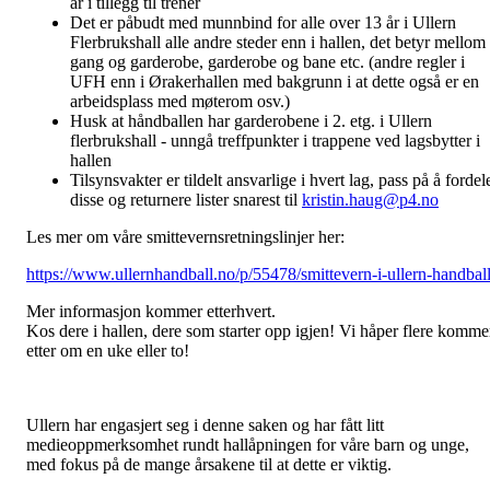
år i tillegg til trener
Det er påbudt med munnbind for alle over 13 år i Ullern
Flerbrukshall alle andre steder enn i hallen, det betyr mellom
gang og garderobe, garderobe og bane etc. (andre regler i
UFH enn i Ørakerhallen med bakgrunn i at dette også er en
arbeidsplass med møterom osv.)
Husk at håndballen har garderobene i 2. etg. i Ullern
flerbrukshall - unngå treffpunkter i trappene ved lagsbytter i
hallen
Tilsynsvakter er tildelt ansvarlige i hvert lag, pass på å fordel
disse og returnere lister snarest til
kristin.haug@p4.no
Les mer om våre smittevernsretningslinjer her:
https://www.ullernhandball.no/p/55478/smittevern-i-ullern-handbal
Mer informasjon kommer etterhvert.
Kos dere i hallen, dere som starter opp igjen! Vi håper flere komme
etter om en uke eller to!
Ullern har engasjert seg i denne saken og har fått litt
medieoppmerksomhet rundt hallåpningen for våre barn og unge,
med fokus på de mange årsakene til at dette er viktig.