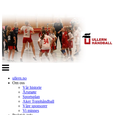
Veksle
navigasjon
ullern.no
Om oss
Vår historie
Årsmøte
Sportsplan
Aker Topphåndball
Våre sponsorer
Vi minnes