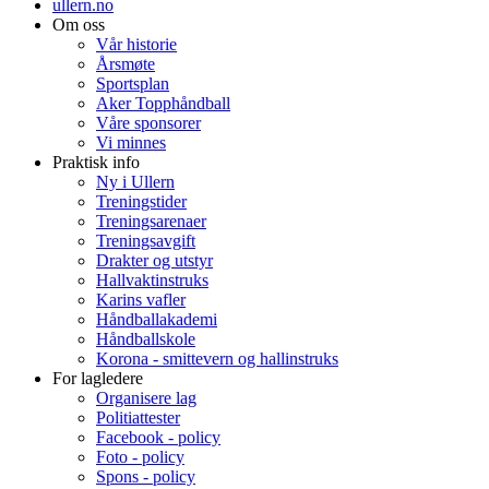
ullern.no
Om oss
Vår historie
Årsmøte
Sportsplan
Aker Topphåndball
Våre sponsorer
Vi minnes
Praktisk info
Ny i Ullern
Treningstider
Treningsarenaer
Treningsavgift
Drakter og utstyr
Hallvaktinstruks
Karins vafler
Håndballakademi
Håndballskole
Korona - smittevern og hallinstruks
For lagledere
Organisere lag
Politiattester
Facebook - policy
Foto - policy
Spons - policy