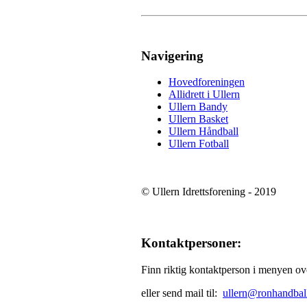
Navigering
Hovedforeningen
Allidrett i Ullern
Ullern Bandy
Ullern Basket
Ullern Håndball
Ullern Fotball
© Ullern Idrettsforening - 2019
Kontaktpersoner:
Finn riktig kontaktperson i menyen o
eller send mail til:
ullern@ronhandbal