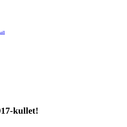
all
017-kullet!