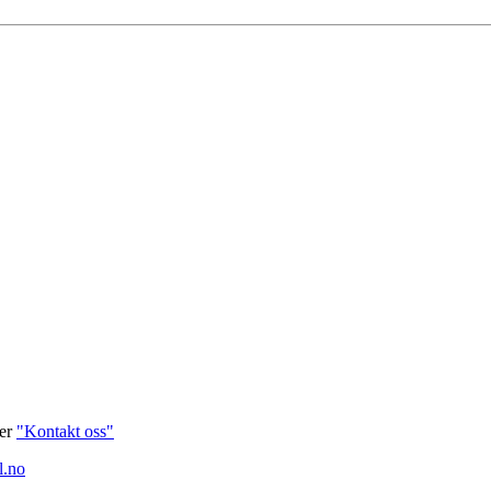
ver
"Kontakt oss"
l.no