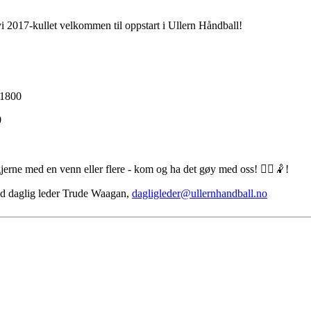
vi 2017-kullet velkommen til oppstart i Ullern Håndball!
-1800
0
jerne med en venn eller flere - kom og ha det gøy med oss! 🤾‍♂️🤾!
med daglig leder Trude Waagan,
dagligleder@ullernhandball.no