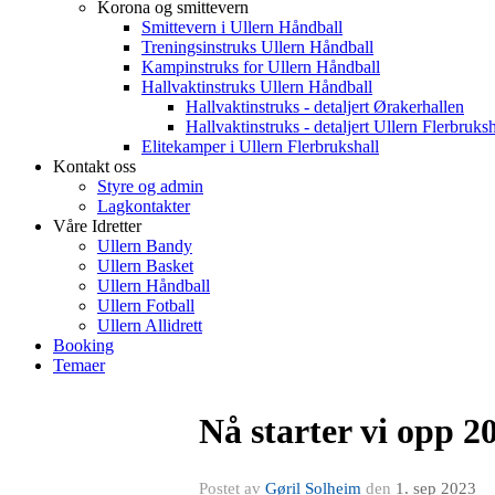
Korona og smittevern
Smittevern i Ullern Håndball
Treningsinstruks Ullern Håndball
Kampinstruks for Ullern Håndball
Hallvaktinstruks Ullern Håndball
Hallvaktinstruks - detaljert Ørakerhallen
Hallvaktinstruks - detaljert Ullern Flerbruksh
Elitekamper i Ullern Flerbrukshall
Kontakt oss
Styre og admin
Lagkontakter
Våre Idretter
Ullern Bandy
Ullern Basket
Ullern Håndball
Ullern Fotball
Ullern Allidrett
Booking
Temaer
Nå starter vi opp 2
Postet av
Gøril Solheim
den
1. sep 2023