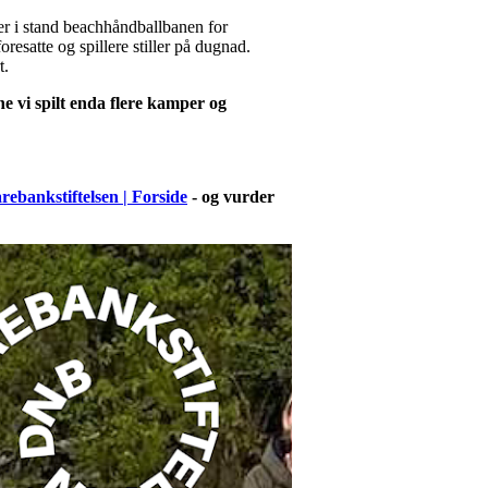
tter i stand beachhåndballbanen for
resatte og spillere stiller på dugnad.
t.
ne vi spilt enda flere kamper og
rebankstiftelsen | Forside
- og vurder