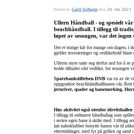
Postet av
Gøril Solheim
den
24. okt 2023
Ullern Håndball - og spesielt vår
beachhåndball. I tillegg til tradi
løpet av sesongen, var det ingen
Det er trange kår for mange om dagen, i den
gjelder investeringer og vedlikehold blant
Ullerns styre satte seg derfor ned for å se 
holde tilbudet vårt vedlike, for sesongen vi
Sparebankstiftelsen DNB
var en av de vi
oppgradere beachhåndballbanen vår. Rett før
jernriver, spader og banemerking. Hurr
Høy aktivitet også utenfor idrettshallen
I tillegg til ordinære håndballag som spill
i serien egen bane å skilte med. I tillegg
latt naboklubber benytte banen vår til uli
ettermiddager, med fyr på grillen og sand 