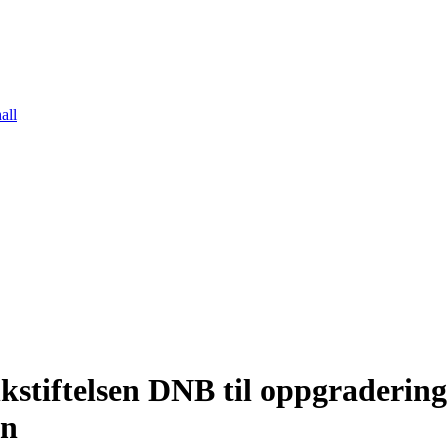
all
kstiftelsen DNB til oppgradering
en