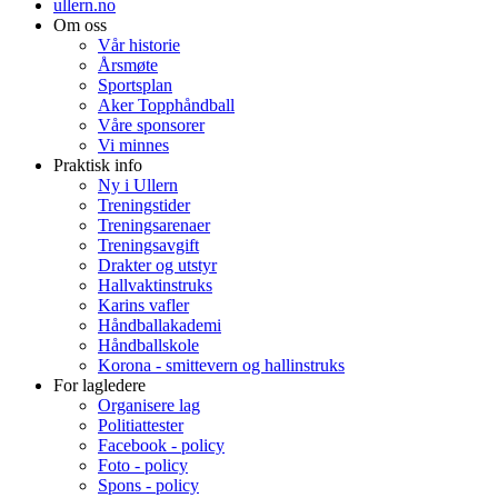
ullern.no
Om oss
Vår historie
Årsmøte
Sportsplan
Aker Topphåndball
Våre sponsorer
Vi minnes
Praktisk info
Ny i Ullern
Treningstider
Treningsarenaer
Treningsavgift
Drakter og utstyr
Hallvaktinstruks
Karins vafler
Håndballakademi
Håndballskole
Korona - smittevern og hallinstruks
For lagledere
Organisere lag
Politiattester
Facebook - policy
Foto - policy
Spons - policy