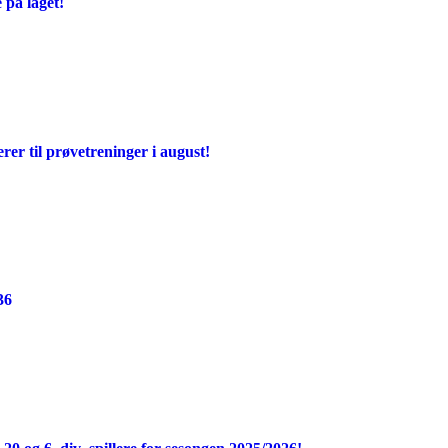
 på laget!
rer til prøvetreninger i august!
36