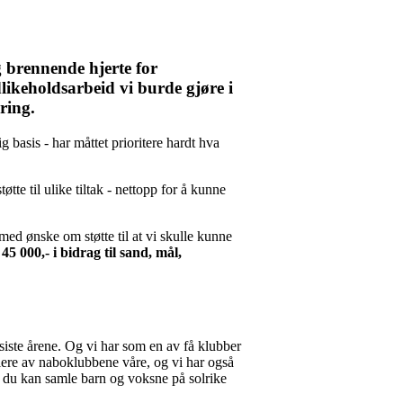
g brennende hjerte for
edlikeholdsarbeid vi burde gjøre i
ering.
 basis - har måttet prioritere hardt hva
øtte til ulike tiltak - nettopp for å kunne
med ønske om støtte til at vi skulle kunne
 45 000,- i bidrag til sand, mål,
 siste årene. Og vi har som en av få klubber
lere av naboklubbene våre, og vi har også
r du kan samle barn og voksne på solrike