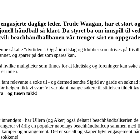
 engasjerte daglige leder, Trude Waagan, har et stort o
sjonell håndball så klart. Da styret ba om innspill til v
 tvil: beachhåndballbanen vår trenger sårt en oppgrad
ne såkalte "dyrtiden". Også idrettslag og klubber som drives på frivillig
 annet, og sparer på det som spares kan.
på hvilke muligheter som finnes for at idrettslag og foreninger kan søke st
 er inne i.
 fant relevante å søke til - og dermed sendte Sigrid av gårde en søknad 
 helgen fikk vi svar: Vi var blant mange søkere til stiftelsen tildelt
kr.
a - og tusen takk!
er innendørs - har Ullern (og Aker) også deltatt i beachhåndballserien de
 arrangerer vi årlig en populær nabolags beachhåndballcup sammen med f
ke kamper og arrangement. Det er sosialt og skaper høyt engasjement nå
i sokkene!