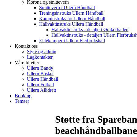
Korona og smittevern
Smittevern i Ullern Håndball
Treningsinstruks Ullern Håndball
Kampinstruks for Ullern Håndball
Hallvaktinstruks Ullern Håndball
Hallvaktinstruks - detaljert Ørakerhallen
Hallvaktinstruks - detaljert Ullern Flerbruksh
Elitekamper i Ullern Flerbrukshall
Kontakt oss
Styre og admin
Lagkontakter
Våre Idretter
Ullern Bandy
Ullern Basket
Ullern Håndball
Ullern Fotball
Ullern Allidrett
Booking
Temaer
Støtte fra Spareban
beachhåndballban