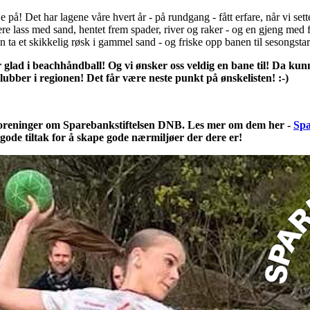
e på! Det har lagene våre hvert år - på rundgang - fått erfare, når vi se
ere lass med sand, hentet frem spader, river og raker - og en gjeng med fo
an ta et skikkelig røsk i gammel sand - og friske opp banen til sesongstar
 er glad i beachhåndball! Og vi ønsker oss veldig en bane til! Da kun
klubber i regionen! Det får være neste punkt på ønskelisten! :-)
r foreninger om Sparebankstiftelsen DNB. Les mer om dem her -
Spa
il gode tiltak for å skape gode nærmiljøer der dere er!