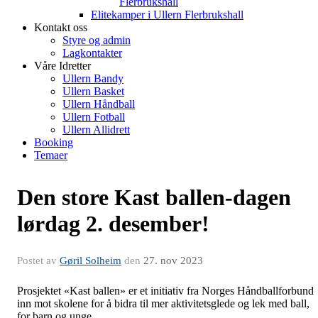
Flerbrukshall
Elitekamper i Ullern Flerbrukshall
Kontakt oss
Styre og admin
Lagkontakter
Våre Idretter
Ullern Bandy
Ullern Basket
Ullern Håndball
Ullern Fotball
Ullern Allidrett
Booking
Temaer
Den store Kast ballen-dagen
lørdag 2. desember!
Postet av
Gøril Solheim
den
27. nov 2023
Prosjektet «Kast ballen» er et initiativ fra Norges Håndballforbund
inn mot skolene for å bidra til mer aktivitetsglede og lek med ball,
for barn og unge.