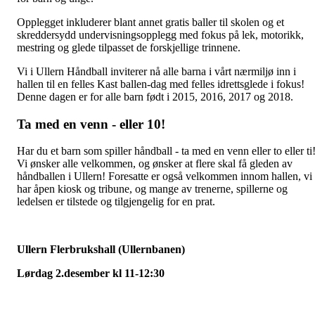
Opplegget inkluderer blant annet gratis baller til skolen og et
skreddersydd undervisningsopplegg med fokus på lek, motorikk,
mestring og glede tilpasset de forskjellige trinnene.
Vi i Ullern Håndball inviterer nå alle barna i vårt nærmiljø inn i
hallen til en felles Kast ballen-dag med felles idrettsglede i fokus!
Denne dagen er for alle barn født i 2015, 2016, 2017 og 2018.
Ta med en venn - eller 10!
Har du et barn som spiller håndball - ta med en venn eller to eller ti
Vi ønsker alle velkommen, og ønsker at flere skal få gleden av
håndballen i Ullern! Foresatte er også velkommen innom hallen, vi
har åpen kiosk og tribune, og mange av trenerne, spillerne og
ledelsen er tilstede og tilgjengelig for en prat.
Ullern Flerbrukshall (Ullernbanen)
Lørdag 2.desember kl 11-12:30