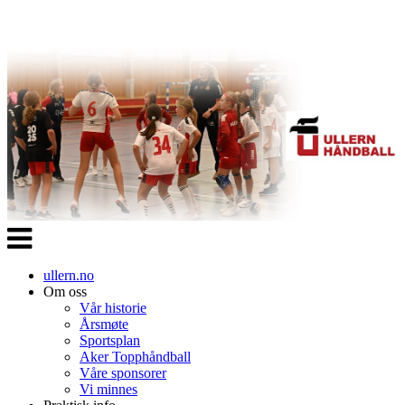
Veksle
navigasjon
ullern.no
Om oss
Vår historie
Årsmøte
Sportsplan
Aker Topphåndball
Våre sponsorer
Vi minnes