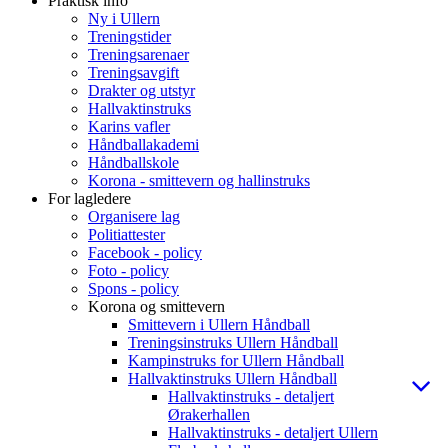
Praktisk info
Ny i Ullern
Treningstider
Treningsarenaer
Treningsavgift
Drakter og utstyr
Hallvaktinstruks
Karins vafler
Håndballakademi
Håndballskole
Korona - smittevern og hallinstruks
For lagledere
Organisere lag
Politiattester
Facebook - policy
Foto - policy
Spons - policy
Korona og smittevern
Smittevern i Ullern Håndball
Treningsinstruks Ullern Håndball
Kampinstruks for Ullern Håndball
Hallvaktinstruks Ullern Håndball
Hallvaktinstruks - detaljert
Ørakerhallen
Hallvaktinstruks - detaljert Ullern