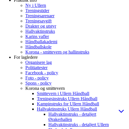
Praktisk info
Ny i Ullern
Treningstider
Treningsarenaer
Treningsavgift
Drakter og utstyr
Hallvaktinstruks
Karins vafler
Håndballakademi
Håndballskole
Korona - smittevern og hallinstruks
For lagledere
Organisere lag
Politiattester
Facebook - policy
Foto - policy
Spons - policy
Korona og smittevern
Smittevern i Ullern Håndball
Treningsinstruks Ullern Håndball
Kampinstruks for Ullern Håndball
Hallvaktinstruks Ullern Håndball
Hallvaktinstruks - detaljert
Ørakerhallen
Hallvaktinstruks - detaljert Ullern