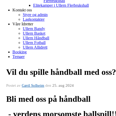
Flerbrukshall
Elitekamper i Ullern Flerbrukshall
Kontakt oss
Styre og admin
Lagkontakter
Våre Idretter
Ullern Bandy
Ullern Basket
Ullern Håndball
Ullern Fotball
Ullern Allidrett
Booking
Temaer
Vil du spille håndball med oss?
Postet av
Gøril Solheim
den
25. aug 2024
Bli med oss på håndball
- verdens morsomste ballspill!