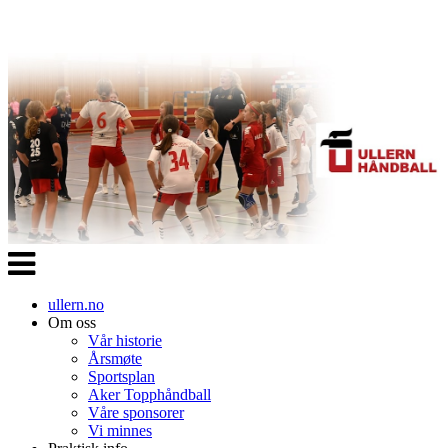
Veksle
navigasjon
ullern.no
Om oss
Vår historie
Årsmøte
Sportsplan
Aker Topphåndball
Våre sponsorer
Vi minnes