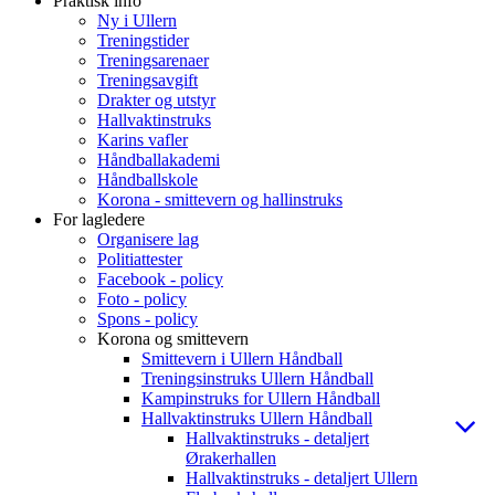
Praktisk info
Ny i Ullern
Treningstider
Treningsarenaer
Treningsavgift
Drakter og utstyr
Hallvaktinstruks
Karins vafler
Håndballakademi
Håndballskole
Korona - smittevern og hallinstruks
For lagledere
Organisere lag
Politiattester
Facebook - policy
Foto - policy
Spons - policy
Korona og smittevern
Smittevern i Ullern Håndball
Treningsinstruks Ullern Håndball
Kampinstruks for Ullern Håndball
Hallvaktinstruks Ullern Håndball
Hallvaktinstruks - detaljert
Ørakerhallen
Hallvaktinstruks - detaljert Ullern