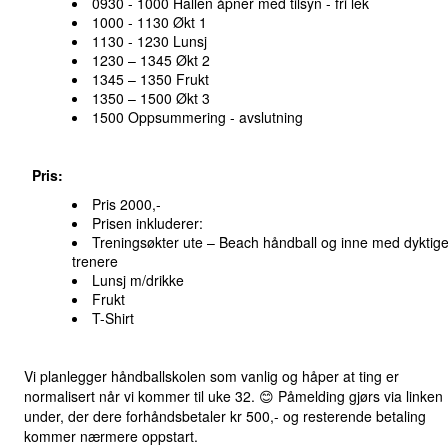
0930 - 1000 Hallen åpner med tilsyn - fri lek
1000 - 1130 Økt 1
1130 - 1230 Lunsj
1230 – 1345 Økt 2
1345 – 1350 Frukt
1350 – 1500 Økt 3
1500 Oppsummering - avslutning
Pris:
Pris 2000,-
Prisen inkluderer:
Treningsøkter ute – Beach håndball og inne med dyktig
trenere
Lunsj m/drikke
Frukt
T-Shirt
Vi planlegger håndballskolen som vanlig og håper at ting er
normalisert når vi kommer til uke 32. 😊 Påmelding gjørs via linken
under, der dere forhåndsbetaler kr 500,- og resterende betaling
kommer nærmere oppstart.