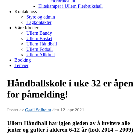
Flerbrukshall
Elitekamper i Ullern Flerbrukshall
Kontakt oss
Styre og admin
Lagkontakter
Våre Idretter
Ullern Bandy
Ullern Basket
Ullern Håndball
Ullern Fotball
Ullern Allidrett
Booking
Temaer
Håndballskole i uke 32 er åpen
for påmelding!
Postet av
Gøril Solheim
den
12. apr 2021
Ullern Håndball har igjen gleden av å invitere alle
jenter og gutter i alderen 6-12 år
(født 2014 – 2009)