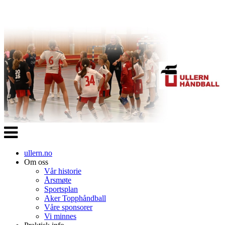
Veksle
navigasjon
ullern.no
Om oss
Vår historie
Årsmøte
Sportsplan
Aker Topphåndball
Våre sponsorer
Vi minnes