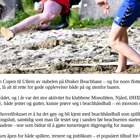
 Cupen til Ullern av stabelen på Øraker Beachbane – og for noen flott
 alt til rette for gode opplevelser både på og utenfor banen.
det, og i år var det stor aktivitet fra klubbene Monolitten, Njård, ØHIL
11, både jenter og gutter, kunne prøve seg i beachhåndball – en morsom og
hovedfokuset er å ha det gøy og bli kjent med beachhåndball som spillf
esongslutt, samtidig som man får testet seg i sanden før beachserien star
ene - noe som bidrar til å gjøre turneringen tilgjengelig for mange.
ken åpen for både spillere, trenere og publikum – et populært tilbud for