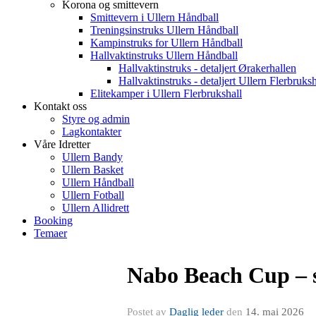
Korona og smittevern
Smittevern i Ullern Håndball
Treningsinstruks Ullern Håndball
Kampinstruks for Ullern Håndball
Hallvaktinstruks Ullern Håndball
Hallvaktinstruks - detaljert Ørakerhallen
Hallvaktinstruks - detaljert Ullern Flerbruksh
Elitekamper i Ullern Flerbrukshall
Kontakt oss
Styre og admin
Lagkontakter
Våre Idretter
Ullern Bandy
Ullern Basket
Ullern Håndball
Ullern Fotball
Ullern Allidrett
Booking
Temaer
Nabo Beach Cup – s
Postet av
Daglig leder
den
14. mai 2026