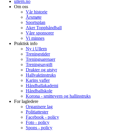
ullern.no
Om oss
Vår historie
Årsmøte
Sportsplan
Aker Topphåndball
Våre sponsorer
Vi minnes
Praktisk info
Ny i Ullern
Treningstider
Treningsarenaer
Treningsavgift
Drakter og utstyr
Hallvaktinstruks
Karins vafler
Håndballakademi
Håndballskole
Korona - smittevern og hallinstruks
For lagledere
Organisere lag
Politiattester
Facebook - policy
Foto - policy
Spons - policy