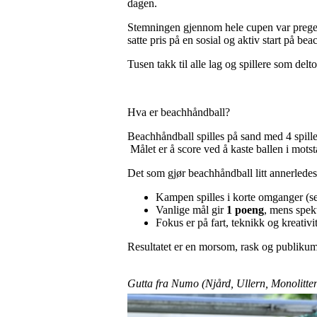
dagen.
Stemningen gjennom hele cupen var preget av
satte pris på en sosial og aktiv start på be
Tusen takk til alle lag og spillere som del
Hva er beachhåndball?
Beachhåndball spilles på sand med 4 spille
Målet er å score ved å kaste ballen i mots
Det som gjør beachhåndball litt annerledes
Kampen spilles i korte omganger (se
Vanlige mål gir
1 poeng
, mens spekt
Fokus er på fart, teknikk og kreativi
Resultatet er en morsom, rask og publikum
Gutta fra Numo (Njård, Ullern, Monolitten)