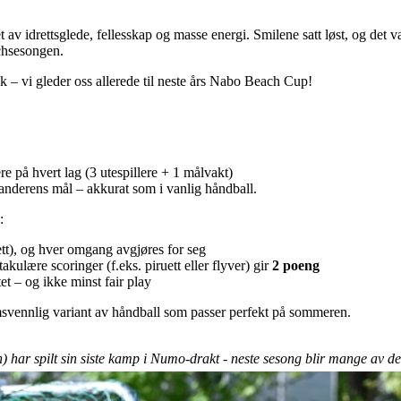
 idrettsglede, fellesskap og masse energi. Smilene satt løst, og det var
achsesongen.
tok – vi gleder oss allerede til neste års Nabo Beach Cup!
re på hvert lag (3 utespillere + 1 målvakt)
tanderens mål – akkurat som i vanlig håndball.
:
tt), og hver omgang avgjøres for seg
akulære scoringer (f.eks. piruett eller flyver) gir
2 poeng
tet – og ikke minst fair play
svennlig variant av håndball som passer perfekt på sommeren.
 har spilt sin siste kamp i Numo-drakt - neste sesong blir mange av de