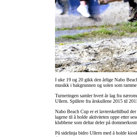
I uke 19 og 20 gikk den årlige Nabo Beach
musikk i bakgrunnen og solen som ramme, lå
Turneringen samler hvert år lag fra nærområ
Ullern. Spillere fra årskullene 2015 til 20
Nabo Beach Cup er et lavterskeltilbud der 
lagene til å holde aktiviteten oppe etter s
klubbene som deltar deler på dommerkostnad
På sidelinja bidro Ullern med å holde kios