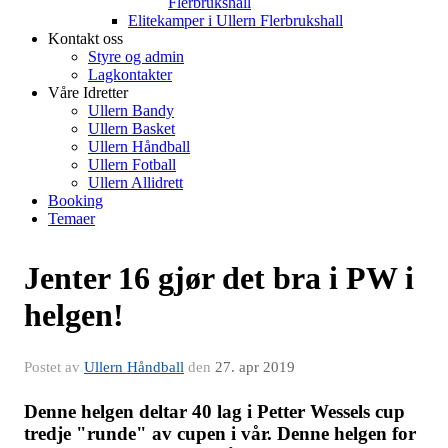
Flerbrukshall
Elitekamper i Ullern Flerbrukshall
Kontakt oss
Styre og admin
Lagkontakter
Våre Idretter
Ullern Bandy
Ullern Basket
Ullern Håndball
Ullern Fotball
Ullern Allidrett
Booking
Temaer
Jenter 16 gjør det bra i PW i
helgen!
Postet av
Ullern Håndball
den
27. apr 2019
Denne helgen deltar 40 lag i Petter Wessels cup
tredje "runde" av cupen i vår. Denne helgen for