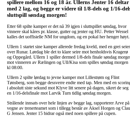
spillere mellom 16 og 18 år. Ullerns Jenter 16 deltar
med 2 lag, og begge er videre til 1/8-dels og 1/16-del
sluttspill søndag morgen!
Etter 68 spilte kamper er det nå 39 igjen i sluttspillet søndag, hvor
vinnere skal kåres pr. klasse, gutter og jenter og HU. Petter Wessel
kalles det uoffisielle NM for ungdom, og en pokal her henger høyt
Ullern 1 startet sine kamper allerede fredag kveld, med en grei seier
over Runar. Lørdag ble det to klare seire mot henholdsvis Kragerø
og Oppegård. Ullern 1 spiller dermed 1/8-dels finale søndag morge
mot vinneren av Rælingen og Ull/Kisa som spilles søndag morgen
kl 08:00.
Ullern 2 spilte lørdag to jevne kamper mot Lillestrøm og Flint
Tønsberg, som begge dessverre endte med tap. Men med en scorin
i absolutt siste sekund mot Klyve litt senere på dagen, sikret de seg
en 1/16-delsfinale mot Larvik Turn tidlig søndag morgen.
Strålende innsats over hele linjen av begge lag, rapporterer Arve på
vegne av trenerteamet som i tillegg består av Aksel Horgen og Cla
G Jensen. Jenter 15 bidrar også med noen spillere på cupen.