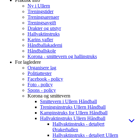
Praktisk info
Ny i Ullern
Treningstider
Treningsarenaer
Treningsavgift
Drakter og utstyr
Hallvaktinstruks
Karins vafler
Håndballakademi
Håndballskole
Korona - smittevern og hallinstruks
For lagledere
Organisere lag
Politiattester
Facebook - policy
Foto - policy
Spons - policy
Korona og smittevern
Smittevern i Ullern Håndball
Treningsinstruks Ullern Håndball
Kampinstruks for Ullern Håndball
Hallvaktinstruks Ullern Håndball
Hallvaktinstruks - detaljert
Ørakerhallen
Hallvaktinstruks - detaljert Ullern