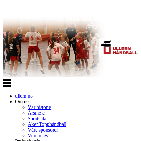
Veksle
navigasjon
ullern.no
Om oss
Vår historie
Årsmøte
Sportsplan
Aker Topphåndball
Våre sponsorer
Vi minnes