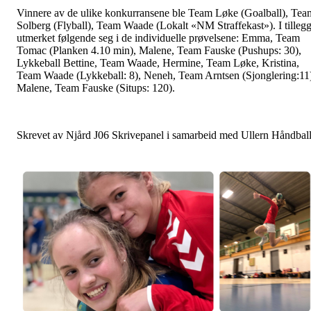
Vinnere av de ulike konkurransene ble Team Løke (Goalball), Tea
Solberg (Flyball), Team Waade (Lokalt «NM Straffekast»). I tilleg
utmerket følgende seg i de individuelle prøvelsene: Emma, Team
Tomac (Planken 4.10 min), Malene, Team Fauske (Pushups: 30),
Lykkeball Bettine, Team Waade, Hermine, Team Løke, Kristina,
Team Waade (Lykkeball: 8), Neneh, Team Arntsen (Sjonglering:11
Malene, Team Fauske (Situps: 120).
Skrevet av Njård J06 Skrivepanel i samarbeid med Ullern Håndball