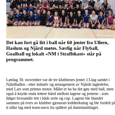
Det kan fort gå litt i ball når 60 jenter fra Ullern,
Haslum og Njård møtes. Særlig når Flyball,
Goalball og lokalt «NM i Straffekast» står på
programmet.
Lørdag 30. november var de tre klubbenes jenter 13-lag samlet i
Njårdhallen - etter initiativ og arrangement av Njårds lagledelse,
med Lars som primus motor. Målet er ha ha det gøy med ball, men
også å knytte enda tettere bånd mellom lagene og jentene - som
følger hverandre tett i både serie og cup. Lagene ble blandet
sammen på tvers av klubber gjennom loddtrekning og ble fordelt p
ti ulike lag med team-navn fra spillere på damelandslaget.