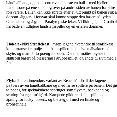
håndballbane, og man scorer ved å kaste en ball – med bjeller inni 
fra sin sone på ene siden og over på andre siden av banen forbi tre
forsvarere. Ballen kan ikke sprette etter et gitt punkt på banen slik a
de som «ligger» i forsvar skal kunne stoppe den basert på lyden.
Goalball er også gren i Paralympiske leker. Vi fikk hjelp til Goalbal
fra både en tidligere landslagsspiller og en erfaren dommer.
I lokalt «NM Straffekast»
møtte lagene hverandre til straffekast
konkurranse i et puljespill. Alle spillere inklusive målvakter må
skyte, og man får to poeng for seier. Deretter møttes lagene i
sluttspill basert på plassering i gruppespillet, og endte til slutt med 
finale.
Flyball
er en innendørs variant av Beachhåndball der lagene spiller
på tvers av en håndballbane og med færre spillere på banen. Det gi
to poeng for spektakulære scoringer som flyvere, backhand og
scoring fra egen målgård. Kampene gikk rett i sluttspill med en
åpning for lucky loosers, og ble avgjort med en finale og
bronsefinale.