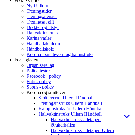
Praktisk info
Ny i Ullern
Treningstider
Treningsarenaer
Treningsavgift
Drakter og utstyr
Hallvaktinstruks
Karins vafler
Håndballakademi
Håndballskole
Korona - smittevern og hallinstruks
For lagledere
Organisere lag
Politiattester
Facebook - policy
Foto - policy
Spons - policy
Korona og smittevern
Smittevern i Ullern Håndball
Treningsinstruks Ullern Håndball
Kampinstruks for Ullern Håndball
Hallvaktinstruks Ullern Håndball
Hallvaktinstruks - detaljert
Ørakerhallen
Hallvaktinstruks - detaljert Ullern