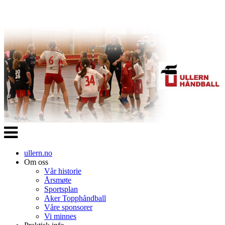
Veksle
navigasjon
ullern.no
Om oss
Vår historie
Årsmøte
Sportsplan
Aker Topphåndball
Våre sponsorer
Vi minnes