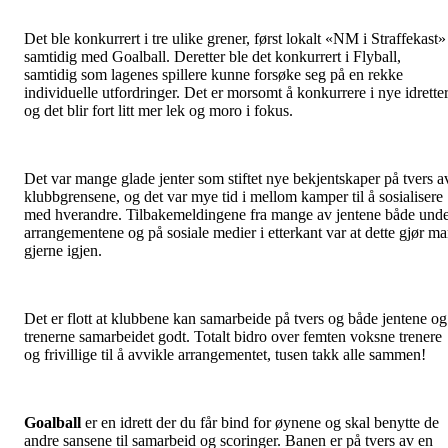
Det ble konkurrert i tre ulike grener, først lokalt «NM i Straffekast»
samtidig med Goalball. Deretter ble det konkurrert i Flyball,
samtidig som lagenes spillere kunne forsøke seg på en rekke
individuelle utfordringer. Det er morsomt å konkurrere i nye idrette
og det blir fort litt mer lek og moro i fokus.
Det var mange glade jenter som stiftet nye bekjentskaper på tvers a
klubbgrensene, og det var mye tid i mellom kamper til å sosialisere
med hverandre. Tilbakemeldingene fra mange av jentene både und
arrangementene og på sosiale medier i etterkant var at dette gjør m
gjerne igjen.
Det er flott at klubbene kan samarbeide på tvers og både jentene og
trenerne samarbeidet godt. Totalt bidro over femten voksne trenere
og frivillige til å avvikle arrangementet, tusen takk alle sammen!
Goalball
er en idrett der du får bind for øynene og skal benytte de
andre sansene til samarbeid og scoringer. Banen er på tvers av en