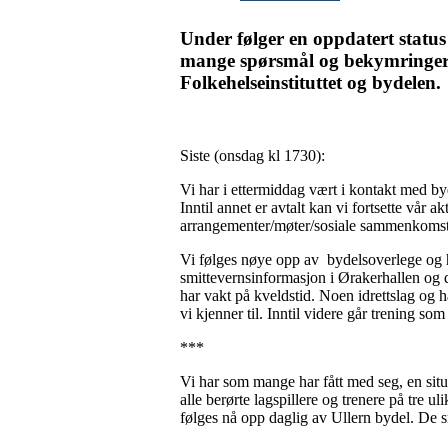
Under følger en oppdatert status 
mange spørsmål og bekymringer, 
Folkehelseinstituttet og bydelen.
Siste (onsdag kl 1730):
Vi har i ettermiddag vært i kontakt med by
Inntil annet er avtalt kan vi fortsette vår 
arrangementer/møter/sosiale sammenkomster
Vi følges nøye opp av bydelsoverlege og h
smittevernsinformasjon i Ørakerhallen og de
har vakt på kveldstid. Noen idrettslag og 
vi kjenner til. Inntil videre går trening so
***
Vi har som mange har fått med seg, en situas
alle berørte lagspillere og trenere på tre u
følges nå opp daglig av Ullern bydel. De sm