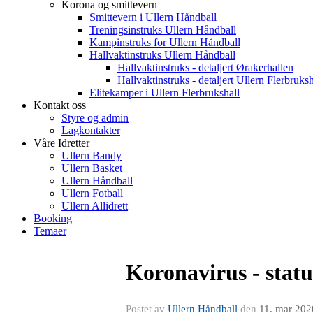
Korona og smittevern
Smittevern i Ullern Håndball
Treningsinstruks Ullern Håndball
Kampinstruks for Ullern Håndball
Hallvaktinstruks Ullern Håndball
Hallvaktinstruks - detaljert Ørakerhallen
Hallvaktinstruks - detaljert Ullern Flerbruksh
Elitekamper i Ullern Flerbrukshall
Kontakt oss
Styre og admin
Lagkontakter
Våre Idretter
Ullern Bandy
Ullern Basket
Ullern Håndball
Ullern Fotball
Ullern Allidrett
Booking
Temaer
Koronavirus - statu
Postet av
Ullern Håndball
den
11. mar 202