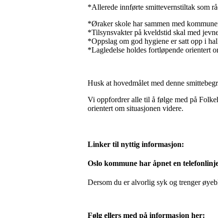
*Allerede innførte smittevernstiltak som r
*Øraker skole har sammen med kommunen iv
*Tilsynsvakter på kveldstid skal med jev
*Oppslag om god hygiene er satt opp i hal
*Lagledelse holdes fortløpende orientert om
Husk at hovedmålet med denne smittebegrens
Vi oppfordrer alle til å følge med på Folk
orientert om situasjonen videre.
Linker til nyttig informasjon:
Oslo kommune har åpnet en telefonlinje
Dersom du er alvorlig syk og trenger øyebl
Følg ellers med på informasjon her: