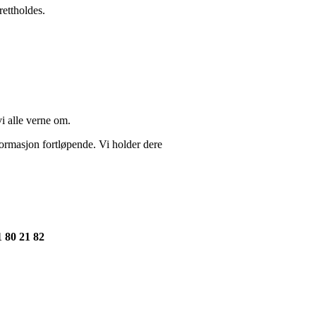
rettholdes.
i alle verne om.
formasjon fortløpende. Vi holder dere
1 80 21 82