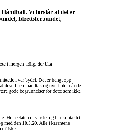
 Håndball. Vi forstår at det er
undet, Idrettsforbundet,
øte i morgen tidlig, der bl.a
ittede i vår bydel. Det er hengt opp
al desinfisere håndtak og overflater når de
 være gode begrunnelser for dette som ikke
ere. Helseetaten er varslet og har kontaktet
l og med den 18.3.20. Alle i karantene
er friske