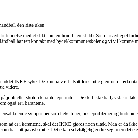
åndball den siste uken.
forbindelse med et slikt smitteutbrudd i en klubb. Som hovedregel forh
n Håndball har tett kontakt med bydel/kommune/skoler og vi vil komme m
spunktet IKKE syke. De kan ha vært utsatt for smitte gjennom nærkonta
te videre.
å på jobb eller skole i karanteneperioden. De skal ikke ha fysisk kontak
om også er i karantene.
luensaliknende symptomer som f.eks feber, pusteproblemer og hodepine, 
om nå er i karantene, skal det IKKE gjøres noen tiltak. Man er da ikke
 har fått påvist smitte. Dette kan selvfølgelig endre seg, men dette e