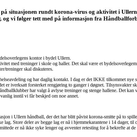
på situasjonen rundt korona-virus og aktivitet i Ullern
og vi følger tett med på informasjon fra Håndballforb
delsoverlegens kontor i bydel Ullern.
aktivitet med treninger i skole og haller. Det skal være et bydelsoverlegem
/treninger skal diskuteres.
elseavdeling og har daglig kontakt. I dag er det IKKE tilkommet nye sm
t er iverksatt forsterket rengjøring to ganger i døgnet. Tilsynsvakter sk
håndballklubber har valgt å avlyse treninger og stenge hallene. Det kan
m vanlig inntil vi får beskjed om noe annet.
jon i Ullern håndball, der det har blitt påvist korona-smitte på to spill
like lag. Store deler av begge lag er nå i hjemmekarantene i 14 dager, ti
ittede er nå ikke syke lenger og avventer retesting for å bekrefte at de 