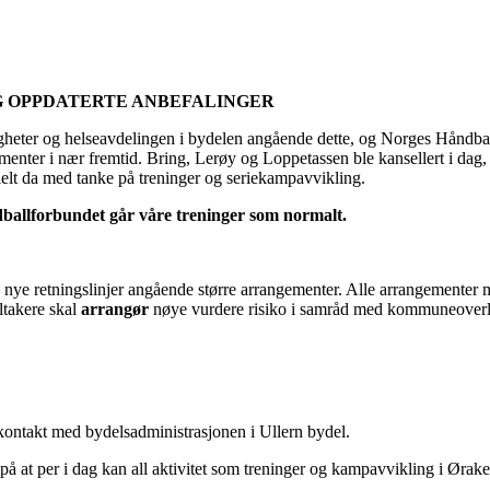
IG OPPDATERTE ANBEFALINGER
igheter og helseavdelingen i bydelen angående dette, og Norges Håndbal
menter i nær fremtid. Bring, Lerøy og Loppetassen ble kansellert i dag,
elt da med tanke på treninger og seriekampavvikling.
ballforbundet går våre treninger som normalt.
dag nye retningslinjer angående større arrangementer. Alle arrangementer
takere skal
arrangør
nøye vurdere risiko i samråd med kommuneoverl
i kontakt med bydelsadministrasjonen i Ullern bydel.
på at per i dag kan all aktivitet som treninger og kampavvikling i Ørak