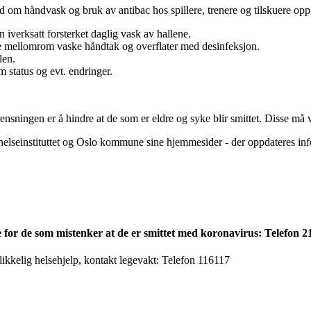
åd om håndvask og bruk av antibac hos spillere, trenere og tilskuere opp
erksatt forsterket daglig vask av hallene.
ne mellomrom vaske håndtak og overflater med desinfeksjon.
len.
 status og evt. endringer.
ningen er å hindre at de som er eldre og syke blir smittet. Disse må v
ehelseinstituttet og Oslo kommune sine hjemmesider - der oppdateres in
 for de som mistenker at de er smittet med koronavirus: Telefon 2
ikkelig helsehjelp, kontakt legevakt: Telefon 116117