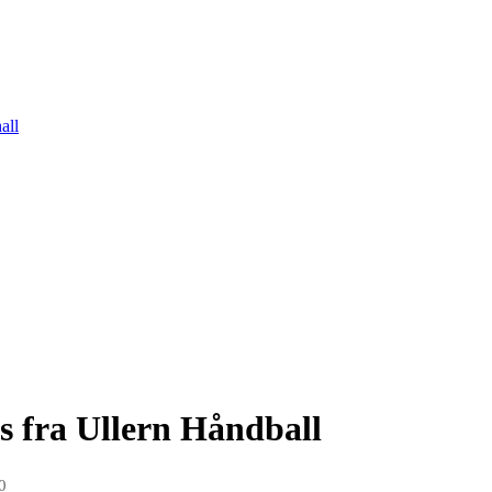
all
s fra Ullern Håndball
0