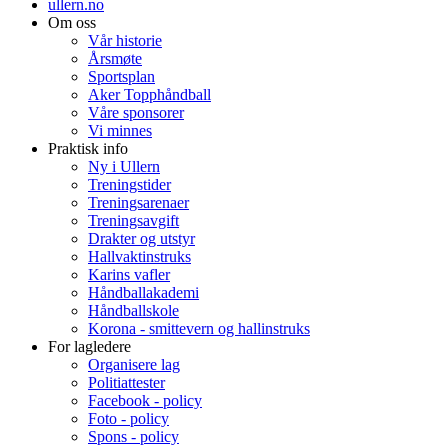
ullern.no
Om oss
Vår historie
Årsmøte
Sportsplan
Aker Topphåndball
Våre sponsorer
Vi minnes
Praktisk info
Ny i Ullern
Treningstider
Treningsarenaer
Treningsavgift
Drakter og utstyr
Hallvaktinstruks
Karins vafler
Håndballakademi
Håndballskole
Korona - smittevern og hallinstruks
For lagledere
Organisere lag
Politiattester
Facebook - policy
Foto - policy
Spons - policy