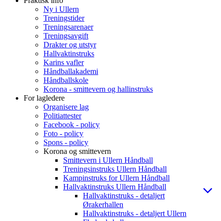
Praktisk info
Ny i Ullern
Treningstider
Treningsarenaer
Treningsavgift
Drakter og utstyr
Hallvaktinstruks
Karins vafler
Håndballakademi
Håndballskole
Korona - smittevern og hallinstruks
For lagledere
Organisere lag
Politiattester
Facebook - policy
Foto - policy
Spons - policy
Korona og smittevern
Smittevern i Ullern Håndball
Treningsinstruks Ullern Håndball
Kampinstruks for Ullern Håndball
Hallvaktinstruks Ullern Håndball
Hallvaktinstruks - detaljert
Ørakerhallen
Hallvaktinstruks - detaljert Ullern