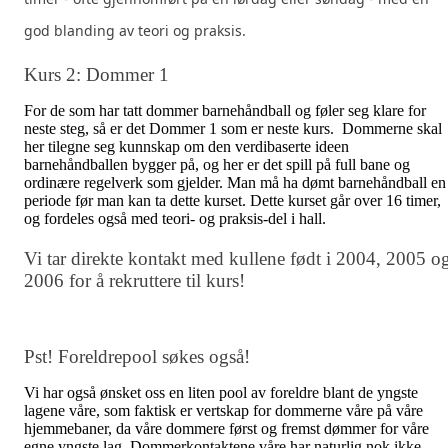
god blanding av teori og praksis.
Kurs 2: Dommer 1
For de som har tatt dommer barnehåndball og føler seg klare for
neste steg, så er det Dommer 1 som er neste kurs. Dommerne skal
her tilegne seg kunnskap om den verdibaserte ideen
barnehåndballen bygger på, og her er det spill på full bane og
ordinære regelverk som gjelder. Man må ha dømt barnehåndball en
periode før man kan ta dette kurset. Dette kurset går over 16 timer,
og fordeles også med teori- og praksis-del i hall.
Vi tar direkte kontakt med kullene født i 2004, 2005 o
2006 for å rekruttere til kurs!
Pst! Foreldrepool søkes også!
Vi har også ønsket oss en liten pool av foreldre blant de yngste
lagene våre, som faktisk er vertskap for dommerne våre på våre
hjemmebaner, da våre dommere først og fremst dømmer for våre
egne yngste lag. Dommerkontaktene våre har naturlig nok ikke