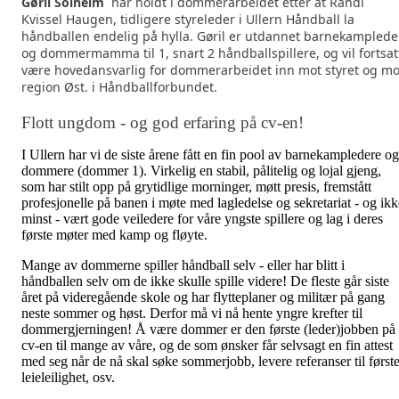
Gøril Solheim
har holdt i dommerarbeidet etter at Randi
Kvissel Haugen, tidligere styreleder i Ullern Håndball la
håndballen endelig på hylla. Gøril er utdannet barnekamplede
og dommermamma til 1, snart 2 håndballspillere, og vil fortsat
være hovedansvarlig for dommerarbeidet inn mot styret og mo
region Øst. i Håndballforbundet.
Flott ungdom - og god erfaring på cv-en!
I Ullern har vi de siste årene fått en fin pool av barnekampledere og
dommere (dommer 1). Virkelig en stabil, pålitelig og lojal gjeng,
som har stilt opp på grytidlige morninger, møtt presis, fremstått
profesjonelle på banen i møte med lagledelse og sekretariat - og ikk
minst - vært gode veiledere for våre yngste spillere og lag i deres
første møter med kamp og fløyte.
Mange av dommerne spiller håndball selv - eller har blitt i
håndballen selv om de ikke skulle spille videre! De fleste går siste
året på videregående skole og har flytteplaner og militær på gang
neste sommer og høst. Derfor må vi nå hente yngre krefter til
dommergjerningen! Å være dommer er den første (leder)jobben på
cv-en til mange av våre, og de som ønsker får selvsagt en fin attest
med seg når de nå skal søke sommerjobb, levere referanser til først
leieleilighet, osv.