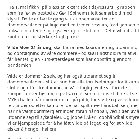
Fra 1. mai fikk vi på plass en ekstra (deltids)ressurs i gruppen,
som fra før av bestod av Gøril Solheim i tett samarbeid med
styret. Dette er første gang vi i klubben ansetter en
dommerveileder på linje med en trener-ressurs, fordi jobben e
nokså omfattende og også viktig for klubben. Dette vil bidra til
kontinuitet og sterkere faglig fokus.
Vilde Moe, 21 år ung,
skal bidra med koordinering, utdanning
og oppfølgning av våre dommere - og skal i høst bidra til at vi
får hentet igjen kurs-etterslepet som har oppstått gjennom
pandemien.
Vilde er dommer 2 selv, og har også utdannet seg til
dommerveileder - slik at hun har alle forutsetninger for å kun
støtte og utfordre dommerne våre faglig. Vilde vil fordele
kamper utover høsten, og vil være et vennlig ansikt dere vil se
MYE i hallen når dommerne er på jobb, for støtte og veilednin
før, under og etter kamp. Vilde har spilt mye håndball selv, me
har nå valgt dommergjerningen foran håndball, ved siden av 
utdanne seg til sykepleier. Og jobbe i Aker Topphåndballs styre
Vi er kjempeglade for å ha fått Vilde på laget, og for at Vilde
elsker å henge i hallen!