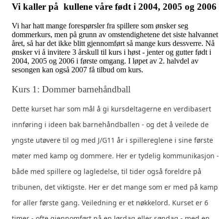
Vi kaller på kullene våre født i 2004, 2005 og 2006
Vi har hatt mange forespørsler fra spillere som ønsker seg
dommerkurs, men på grunn av omstendighetene det siste halvannet
året, så har det ikke blitt gjennomført så mange kurs dessverre. Nå
ønsker vi å invitere 3 årskull til kurs i høst - jenter og gutter født i
2004, 2005 og 2006 i første omgang. I løpet av 2. halvdel av
sesongen kan også 2007 få tilbud om kurs.
Kurs 1: Dommer barnehåndball
Dette kurset har som mål å gi kursdeltagerne en verdibasert
innføring i ideen bak barnehåndballen - og det å veilede de
yngste utøvere til og med J/G11 år i spillereglene i sine første
møter med kamp og dommere. Her er tydelig kommunikasjon -
både med spillere og lagledelse, til tider også foreldre på
tribunen, det viktigste. Her er det mange som er med på kamp
for aller første gang. Veiledning er et nøkkelord. Kurset er 6
timer - ofte gjennomført på en lørdag eller søndag - med en