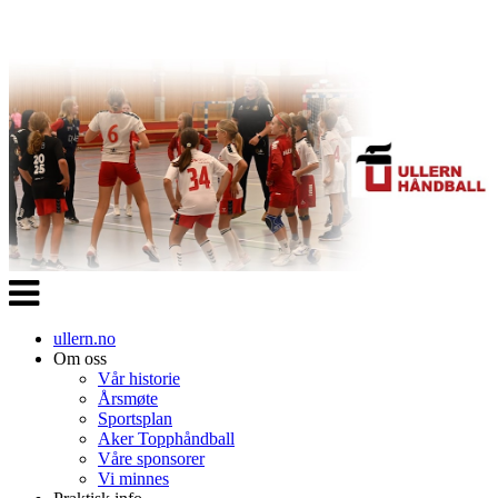
Veksle
navigasjon
ullern.no
Om oss
Vår historie
Årsmøte
Sportsplan
Aker Topphåndball
Våre sponsorer
Vi minnes