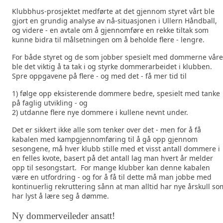
Klubbhus-prosjektet medførte at det gjennom styret vårt ble
gjort en grundig analyse av nå-situasjonen i Ullern Håndball,
og videre - en avtale om å gjennomføre en rekke tiltak som
kunne bidra til målsetningen om å beholde flere - lengre.
For både styret og de som jobber spesielt med dommerne våre
ble det viktig å ta tak i og styrke dommerarbeidet i klubben.
Spre oppgavene på flere - og med det - få mer tid til
1) følge opp eksisterende dommere bedre, spesielt med tanke
på faglig utvikling - og
2) utdanne flere nye dommere i kullene nevnt under.
Det er sikkert ikke alle som tenker over det - men for å få
kabalen med kampgjennomføring til å gå opp gjennom
sesongene, må hver klubb stille med et visst antall dommere i
en felles kvote, basert på det antall lag man hvert år melder
opp til sesongstart. For mange klubber kan denne kabalen
være en utfordring - og for å få til dette må man jobbe med
kontinuerlig rekruttering sånn at man alltid har nye årskull so
har lyst å lære seg å dømme.
Ny dommerveileder ansatt!