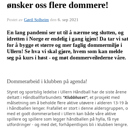
ønsker oss flere dommere!
Postet av
Gøril Solheim
den
6. sep 2021
En lang pandemi ser ut til å nærme seg slutten, og
idretten i Norge er endelig i gang igjen! Da tar vi sa
for å bygge et større og mer faglig dommermiljø i
Ullern! Se hva vi skal gjøre, hvem som kan melde
seg på kurs i høst - og møt dommerveilederne våre.
Dommerarbeid i klubben på agenda!
Styret og sportslig ledelse i Ullern Håndball har de siste årene
deltatt i Håndballforbundets
"Klubbhuset"
, et prosjekt med
målsetning om å beholde flere aktive utøvere i alderen 13-19 å
i håndballen lenger. Frafallet er stort i denne aldersgruppen, 
med et godt dommerarbeid i Ullern kan både våre aktive
spillere og spillere som legger håndballen på hylla, få nye
utfordringer - og med det, forhåpentligvis bli i klubben lengre.