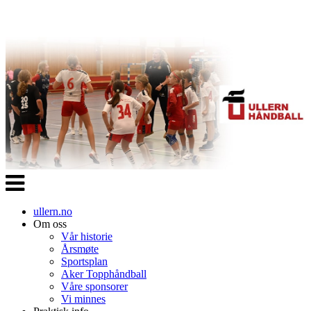
Veksle
navigasjon
ullern.no
Om oss
Vår historie
Årsmøte
Sportsplan
Aker Topphåndball
Våre sponsorer
Vi minnes