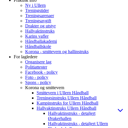
Praktisk info
Ny i Ullern
Treningstider
Treningsarenaer
Treningsavgift
Drakter og utstyr
Hallvaktinstruks
Karins vafler
Håndballakademi
Håndballskole
Korona - smittevern og hallinstruks
For lagledere
Organisere lag
Politiattester
Facebook - policy
Foto - policy
Spons - policy
Korona og smittevern
Smittevern i Ullern Håndball
Treningsinstruks Ullern Håndball
Kampinstruks for Ullern Håndball
Hallvaktinstruks Ullern Håndball
Hallvaktinstruks - detaljert
Ørakerhallen
Hallvaktinstruks - detaljert Ullern