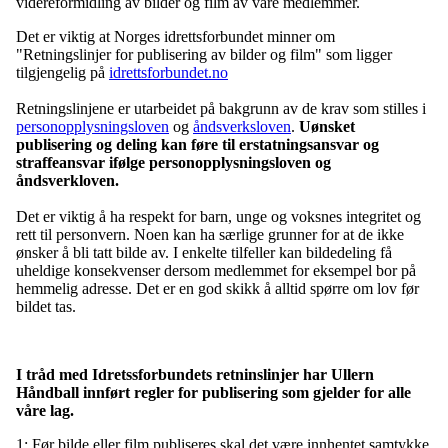
videreformidling av bilder og film av våre medlemmer.
Det er viktig at Norges idrettsforbundet minner om
"Retningslinjer for publisering av bilder og film" som ligger
tilgjengelig på
idrettsforbundet.no
Retningslinjene er utarbeidet på bakgrunn av de krav som stilles i
personopplysningsloven
og
åndsverksloven
.
Uønsket
publisering og deling kan føre til erstatningsansvar og
straffeansvar ifølge personopplysningsloven og
åndsverkloven.
Det er viktig å ha respekt for barn, unge og voksnes integritet og
rett til personvern. Noen kan ha særlige grunner for at de ikke
ønsker å bli tatt bilde av. I enkelte tilfeller kan bildedeling få
uheldige konsekvenser dersom medlemmet for eksempel bor på
hemmelig adresse. Det er en god skikk å alltid spørre om lov før
bildet tas.
I tråd med Idretssforbundets retninslinjer har Ullern
Håndball innført regler for publisering som gjelder for alle
våre lag.
1: Før bilde eller film publiseres skal det være innhentet samtykke