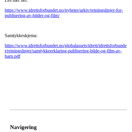
Les mer her:
https://www.idrettsforbundet.no/nyheter/arkiv/retningslinjer-for-
publisering-av-bilder-og-film/
Samtykkeskjema:
https://www.idrettsforbundet.no/globalassets/idrett/idrettsforbunde
t/retningslinjer/samtykkeerklaring-publisering-bilde-og-film-av-
barn.pdf
Navigering