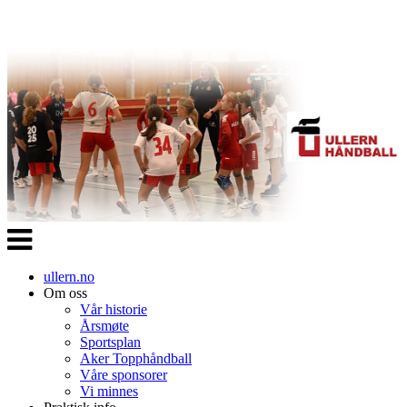
Veksle
navigasjon
ullern.no
Om oss
Vår historie
Årsmøte
Sportsplan
Aker Topphåndball
Våre sponsorer
Vi minnes