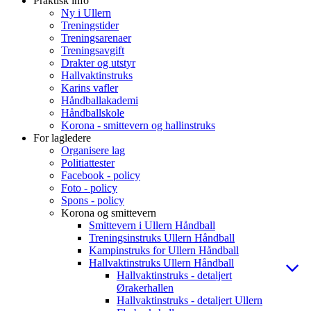
Praktisk info
Ny i Ullern
Treningstider
Treningsarenaer
Treningsavgift
Drakter og utstyr
Hallvaktinstruks
Karins vafler
Håndballakademi
Håndballskole
Korona - smittevern og hallinstruks
For lagledere
Organisere lag
Politiattester
Facebook - policy
Foto - policy
Spons - policy
Korona og smittevern
Smittevern i Ullern Håndball
Treningsinstruks Ullern Håndball
Kampinstruks for Ullern Håndball
Hallvaktinstruks Ullern Håndball
Hallvaktinstruks - detaljert
Ørakerhallen
Hallvaktinstruks - detaljert Ullern