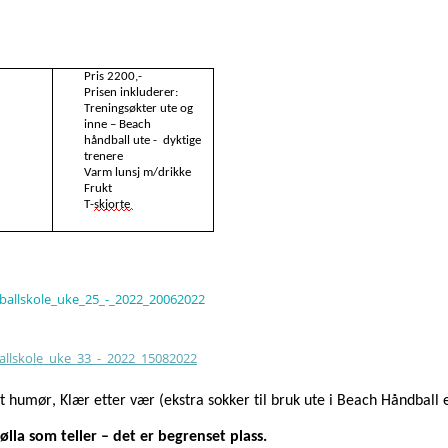
Pris 2
2
00
,-
Prisen inkluderer: 
Treningsøkter ute
 og 
inne – Beach 
håndball
 ute - 
 dyktige 
trenere
Varm l
unsj m/drikke
Frukt
T-
skjorte 
dballskole_uke_25_-_2022_20062022
allskole_uke_33_-_2022_15082022
t 
humør, 
Klær etter vær (ekstra sokker til bruk ute i Beach Håndball e
ølla som teller – det er begrenset plass.