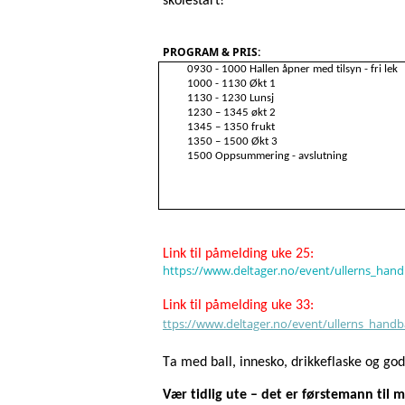
skolestart! 
PROGRAM & PRIS:
09
30
 - 1000 Hallen åpner med tilsyn - fri lek
1000 - 1130 Økt 1
1130 - 1230 Lunsj
1230 – 1345 økt 2
1345 – 1350 frukt
1350 – 1500 Økt 3
1500 Oppsummering - avslutning
Link til påm
elding
 uke 25:
https://www.deltager.no/event/ullerns_han
Link til påmelding uke 33:
ttps://www.deltager.no/event/ullerns_handb
Ta med ball, innesko, drikkeflaske og god
Vær tidlig ute – det er førstemann til m