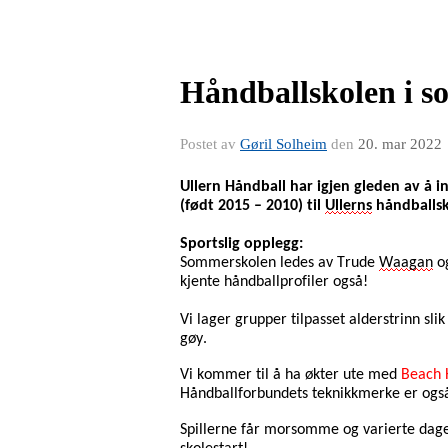
Håndballskolen i s
Postet av
Gøril Solheim
den
20. mar 2022
Ullern Håndball har igjen gleden av å in
(født 201
5
 – 20
10
) ti
l 
Ullerns
 håndballsk
Sportslig opplegg:
Sommerskolen ledes av Trude 
Waagan
 o
kjente håndballprofiler også!
Vi lager grupper tilpasset alderstrinn slik
gøy.
Vi kommer til å ha økter ute 
med 
Beach 
Håndballforbundets teknikkmerke er også
Spillerne får morsomme og varierte dager