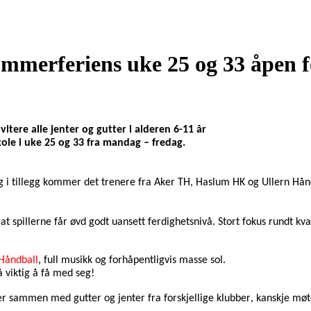
ommerferiens uke 25 og 33 åpen 
vitere alle jenter og gutter i alderen 
6
-1
1
 år 
ole i uke 2
5
 og 33
 fra mandag – fredag.
g i tillegg kommer det trenere fra A
ker TH, Haslum HK og 
Ullern Hånd
 at spillerne får øvd godt uansett ferdighetsnivå. Stort fokus 
rundt kva
Håndball
, 
full musikk og forhåpentligvis masse sol.
 viktig å få med seg!
 sammen med gutter og jenter fra forskjellige klubber, kanskje møt