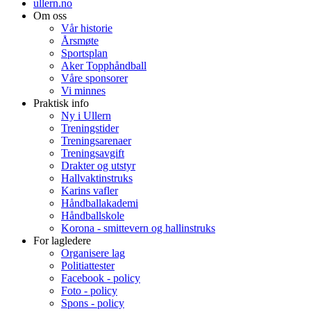
ullern.no
Om oss
Vår historie
Årsmøte
Sportsplan
Aker Topphåndball
Våre sponsorer
Vi minnes
Praktisk info
Ny i Ullern
Treningstider
Treningsarenaer
Treningsavgift
Drakter og utstyr
Hallvaktinstruks
Karins vafler
Håndballakademi
Håndballskole
Korona - smittevern og hallinstruks
For lagledere
Organisere lag
Politiattester
Facebook - policy
Foto - policy
Spons - policy