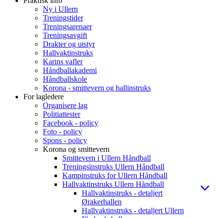
Praktisk info
Ny i Ullern
Treningstider
Treningsarenaer
Treningsavgift
Drakter og utstyr
Hallvaktinstruks
Karins vafler
Håndballakademi
Håndballskole
Korona - smittevern og hallinstruks
For lagledere
Organisere lag
Politiattester
Facebook - policy
Foto - policy
Spons - policy
Korona og smittevern
Smittevern i Ullern Håndball
Treningsinstruks Ullern Håndball
Kampinstruks for Ullern Håndball
Hallvaktinstruks Ullern Håndball
Hallvaktinstruks - detaljert
Ørakerhallen
Hallvaktinstruks - detaljert Ullern