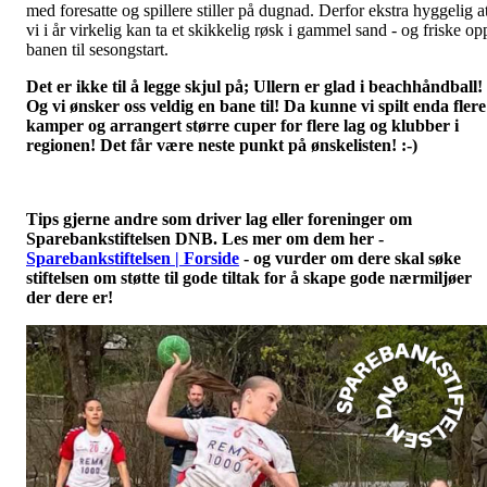
med foresatte og spillere stiller på dugnad. Derfor ekstra hyggelig a
vi i år virkelig kan ta et skikkelig røsk i gammel sand - og friske op
banen til sesongstart.
Det er ikke til å legge skjul på; Ullern er glad i beachhåndball!
Og vi ønsker oss veldig en bane til! Da kunne vi spilt enda flere
kamper og arrangert større cuper for flere lag og klubber i
regionen! Det får være neste punkt på ønskelisten! :-)
Tips gjerne andre som driver lag eller foreninger om
Sparebankstiftelsen DNB. Les mer om dem her -
Sparebankstiftelsen | Forside
- og vurder om dere skal søke
stiftelsen om støtte til gode tiltak for å skape gode nærmiljøer
der dere er!