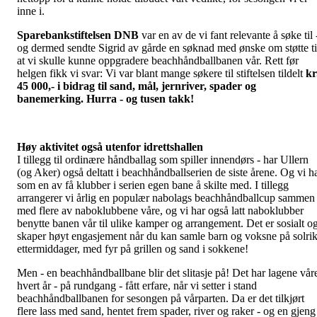
inne i.
Sparebankstiftelsen DNB
var en av de vi fant relevante å søke til 
og dermed sendte Sigrid av gårde en søknad med ønske om støtte ti
at vi skulle kunne oppgradere beachhåndballbanen vår. Rett før
helgen fikk vi svar: Vi var blant mange søkere til stiftelsen tildelt
kr
45 000,- i bidrag til sand, mål, jernriver, spader og
banemerking. Hurra - og tusen takk!
Høy aktivitet også utenfor idrettshallen
I tillegg til ordinære håndballag som spiller innendørs - har Ullern
(og Aker) også deltatt i beachhåndballserien de siste årene. Og vi h
som en av få klubber i serien egen bane å skilte med. I tillegg
arrangerer vi årlig en populær nabolags beachhåndballcup sammen
med flere av naboklubbene våre, og vi har også latt naboklubber
benytte banen vår til ulike kamper og arrangement. Det er sosialt o
skaper høyt engasjement når du kan samle barn og voksne på solri
ettermiddager, med fyr på grillen og sand i sokkene!
Men - en beachhåndballbane blir det slitasje på! Det har lagene vår
hvert år - på rundgang - fått erfare, når vi setter i stand
beachhåndballbanen for sesongen på vårparten. Da er det tilkjørt
flere lass med sand, hentet frem spader, river og raker - og en gjeng