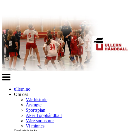
Veksle
navigasjon
ullern.no
Om oss
Vår historie
Årsmøte
Sportsplan
Aker Topphåndball
Våre sponsorer
Vi minnes