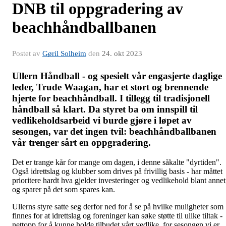
DNB til oppgradering av
beachhåndballbanen
Postet av
Gøril Solheim
den
24. okt 2023
Ullern Håndball - og spesielt vår engasjerte daglige
leder, Trude Waagan, har et stort og brennende
hjerte for beachhåndball. I tillegg til tradisjonell
håndball så klart. Da styret ba om innspill til
vedlikeholdsarbeid vi burde gjøre i løpet av
sesongen, var det ingen tvil: beachhåndballbanen
vår trenger sårt en oppgradering.
Det er trange kår for mange om dagen, i denne såkalte "dyrtiden".
Også idrettslag og klubber som drives på frivillig basis - har måttet
prioritere hardt hva gjelder investeringer og vedlikehold blant annet
og sparer på det som spares kan.
Ullerns styre satte seg derfor ned for å se på hvilke muligheter som
finnes for at idrettslag og foreninger kan søke støtte til ulike tiltak -
nettopp for å kunne holde tilbudet vårt vedlike, for sesongen vi er