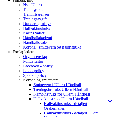
Praktisk info
Ny i Ullern
Treningstider
Treningsarenaer
Treningsavgift
Drakter og utstyr
Hallvaktinstruks
Karins vafler
Håndballakademi
Håndballskole
Korona - smittevern og hallinstruks
For lagledere
Organisere lag
Politiattester
Facebook - policy
Foto - policy
Spons - policy
Korona og smittevern
Smittevern i Ullern Håndball
Treningsinstruks Ullern Håndball
Kampinstruks for Ullern Håndball
Hallvaktinstruks Ullern Håndball
Hallvaktinstruks - detaljert
Ørakerhallen
Hallvaktinstruks - detaljert Ullern