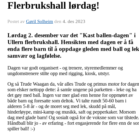
Flerbrukshall lørdag!
Postet av
Gøril Solheim
den
4. des 2023
Lørdag 2. desember var det "Kast ballen-dagen" i
Ullern flerbrukshall. Hensikten med dagen er å få
enda flere barn til å oppdage gleden med ball og lek
samvær og lagfølelse.
Dagen var godt organisert - og trenere, styremedlemmer og
ungdomstrenere stilte opp med rigging, kiosk, utstyr.
Og så Trude Waagan da, vår alles Trude og primus motor for dagen
som elsker nettopp dette: å samle ungene på parketten - leke og ha
det gøy med ball. Ingen var mer glad enn henne for oppmøtet av
både barn og foresatte som deltok. Vi talte rundt 50-60 barn i
alderen 5-8 år - og de moret seg med lek, skudd på mål,
hinderløype, mini-kamp og musikk, saft og pepperkaker. Morsom
dag med glade barn! Og sosialt også for de voksne som var tilstede
Håndball blir jo - av erfaring - fort engasjerende for flere enn de s
spiller ball! :-)