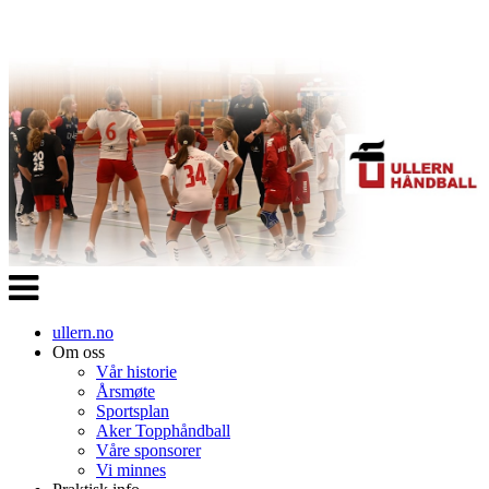
Veksle
navigasjon
ullern.no
Om oss
Vår historie
Årsmøte
Sportsplan
Aker Topphåndball
Våre sponsorer
Vi minnes