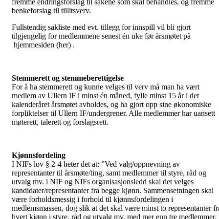
fremme endringsforslag til sakene som skal behandles, og fremme
benkeforslag til tillitsverv.
Fullstendig sakliste med evt. tillegg for innspill vil bli gjort
tilgjengelig for medlemmene senest én uke før årsmøtet på
hjemmesiden (her) .
Stemmerett og stemmeberettigelse
For å ha stemmerett og kunne velges til verv må man ha vært
medlem av Ullern IF i minst én måned, fylle minst 15 år i det
kalenderåret årsmøtet avholdes, og ha gjort opp sine økonomiske
forpliktelser til Ullern IF/undergrener. Alle medlemmer har uansett
møterett, talerett og forslagsrett.
Kjønnsfordeling
I NIFs lov § 2-4 heter det at: ”Ved valg/oppnevning av
representanter til årsmøte/ting, samt medlemmer til styre, råd og
utvalg mv. i NIF og NIFs organisasjonsledd skal det velges
kandidater/representanter fra begge kjønn. Sammensetningen skal
være forholdsmessig i forhold til kjønnsfordelingen i
medlemsmassen, dog slik at det skal være minst to representanter fr
hvert kjønn i styre, råd og utvalg mv. med mer enn tre medlemmer. 