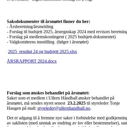
Saksdokumenter til årsmøtet finner du her:
- Årsberetning/årsmelding
- Forslag til budsjett 2025, årsregnskap 2024 med revisors beretni
- Forslag på medlemskontingent ( 2025 budsjett-dokumentet)
- Valgkomiteens innstilling (følger i årsmøtet)
2025_resultat 24 og budsjett 2025.xlsx
ÅRSRAPPORT 2024.docx
Forslag som ønskes behandlet på årsmøtet:
Saker som et medlem i Ullern Håndball ønsker behandlet på
årsmøtet, må sendes styret senest
23.2.2025
til styreleder Tonje
Haugen på mail:
styreleder@ullernhandball.no
.
Det er adgang til å fremme nye saker i forbindelse med godkjennin
av saklisten (med unntak av endring av lov eller bestemmelser), sa