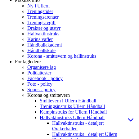
Praktisk info
Ny i Ullern
Treningstider
Treningsarenaer
Treningsavgift
Drakter og utstyr
Hallvaktinstruks
Karins vafler
Håndballakademi
Håndballskole
Korona - smittevern og hallinstruks
For lagledere
Organisere lag
Politiattester
Facebook - policy
Foto - policy
Spons - policy
Korona og smittevern
Smittevern i Ullern Håndball
Treningsinstruks Ullern Håndball
Kampinstruks for Ullern Håndball
Hallvaktinstruks Ullern Håndball
Hallvaktinstruks - detaljert
Ørakerhallen
Hallvaktinstruks - detaljert Ullern