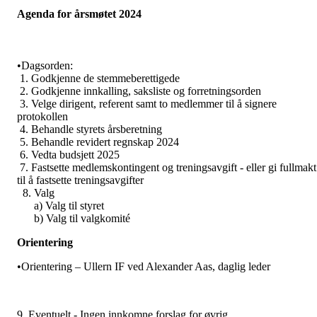
Agenda for årsmøtet 2024
•Dagsorden:
1. Godkjenne de stemmeberettigede
2. Godkjenne innkalling, saksliste og forretningsorden
3. Velge dirigent, referent samt to medlemmer til å signere
protokollen
4. Behandle styrets årsberetning
5. Behandle revidert regnskap 2024
6. Vedta budsjett 2025
7. Fastsette medlemskontingent og treningsavgift - eller gi fullmakt
til å fastsette treningsavgifter
8. Valg
a) Valg til styret
b) Valg til valgkomité
Orientering
•Orientering – Ullern IF ved Alexander Aas, daglig leder
9. Eventuelt - Ingen innkomne forslag for øvrig.