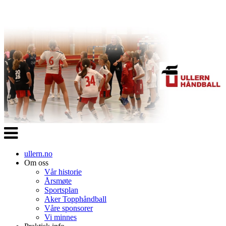
Veksle
navigasjon
ullern.no
Om oss
Vår historie
Årsmøte
Sportsplan
Aker Topphåndball
Våre sponsorer
Vi minnes