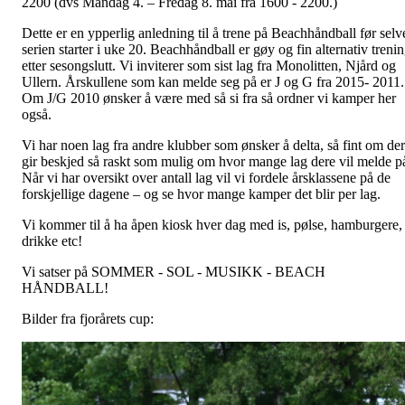
2200 (dvs Mandag 4. – Fredag 8. mai fra 1600 - 2200.)
Dette er en ypperlig anledning til å trene på Beachhåndball før selv
serien starter i uke 20. Beachhåndball er gøy og fin alternativ treni
etter sesongslutt. Vi inviterer som sist lag fra Monolitten, Njård og
Ullern. Årskullene som kan melde seg på er J og G fra 2015- 2011.
Om J/G 2010 ønsker å være med så si fra så ordner vi kamper her
også.
Vi har noen lag fra andre klubber som ønsker å delta, så fint om de
gir beskjed så raskt som mulig om hvor mange lag dere vil melde p
Når vi har oversikt over antall lag vil vi fordele årsklassene på de
forskjellige dagene – og se hvor mange kamper det blir per lag.
Vi kommer til å ha åpen kiosk hver dag med is, pølse, hamburgere,
drikke etc!
Vi satser på SOMMER - SOL - MUSIKK - BEACH
HÅNDBALL!
Bilder fra fjorårets cup: