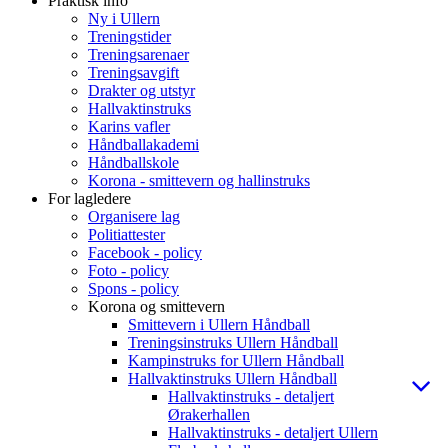
Praktisk info
Ny i Ullern
Treningstider
Treningsarenaer
Treningsavgift
Drakter og utstyr
Hallvaktinstruks
Karins vafler
Håndballakademi
Håndballskole
Korona - smittevern og hallinstruks
For lagledere
Organisere lag
Politiattester
Facebook - policy
Foto - policy
Spons - policy
Korona og smittevern
Smittevern i Ullern Håndball
Treningsinstruks Ullern Håndball
Kampinstruks for Ullern Håndball
Hallvaktinstruks Ullern Håndball
Hallvaktinstruks - detaljert
Ørakerhallen
Hallvaktinstruks - detaljert Ullern