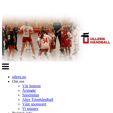
Veksle
navigasjon
ullern.no
Om oss
Vår historie
Årsmøte
Sportsplan
Aker Topphåndball
Våre sponsorer
Vi minnes