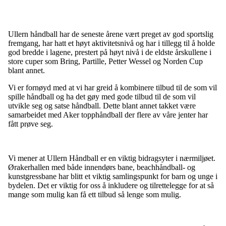
Ullern håndball har de seneste årene vært preget av god sportslig
fremgang, har hatt et høyt aktivitetsnivå og har i tillegg til å holde
god bredde i lagene, prestert på høyt nivå i de eldste årskullene i
store cuper som Bring, Partille, Petter Wessel og Norden Cup
blant annet.
Vi er fornøyd med at vi har greid å kombinere tilbud til de som vil
spille håndball og ha det gøy med gode tilbud til de som vil
utvikle seg og satse håndball. Dette blant annet takket være
samarbeidet med Aker topphåndball der flere av våre jenter har
fått prøve seg.
Vi mener at Ullern Håndball er en viktig bidragsyter i nærmiljøet.
Ørakerhallen med både innendørs bane, beachhåndball- og
kunstgressbane har blitt et viktig samlingspunkt for barn og unge i
bydelen. Det er viktig for oss å inkludere og tilrettelegge for at så
mange som mulig kan få ett tilbud så lenge som mulig.