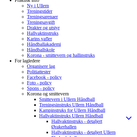
Praktisk info
Ny i Ullern
Treningstider
Treningsarenaer
Treningsavgift
Drakter og utstyr
Hallvaktinstruks
Karins vafler
Håndballakademi
Håndballskole
Korona - smittevern og hallinstruks
For lagledere
Organisere lag
Politiattester
Facebook - policy
Foto - policy
Spons - policy
Korona og smittevern
Smittevern i Ullern Håndball
Treningsinstruks Ullern Håndball
Kampinstruks for Ullern Håndball
Hallvaktinstruks Ullern Håndball
Hallvaktinstruks - detaljert
Ørakerhallen
Hallvaktinstruks - detaljert Ullern