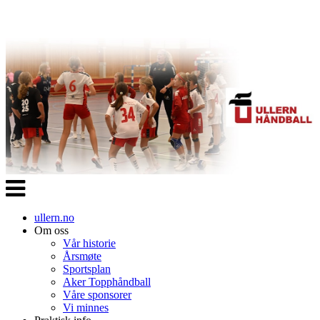
Veksle
navigasjon
ullern.no
Om oss
Vår historie
Årsmøte
Sportsplan
Aker Topphåndball
Våre sponsorer
Vi minnes