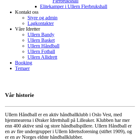
Flerbrukshall
Elitekamper i Ullern Flerbrukshall
Kontakt oss
Styre og admin
Lagkontakter
Våre Idretter
Ullern Bandy
Ullern Basket
Ullern Håndball
Ullern Fotball
Ullern Allidrett
Booking
Temaer
Vår historie
Ullern Håndball er en aktiv håndballklubb i Oslo Vest, med
hjemmearena i Øraker Idrettshall på Lilleaker. Klubben har mer
enn 400 aktive små og store håndballspillere. Ullern Håndball er
en av fire undergrupper i Ullern Idretssforening (stiftet 1909), og
er en av Norges eldste håndballklubber.