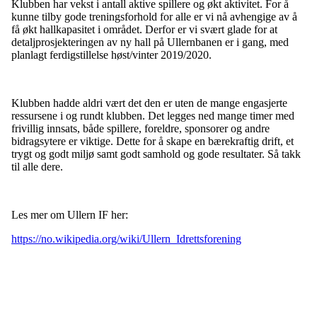
Klubben har vekst i antall aktive spillere og økt aktivitet. For å
kunne tilby gode treningsforhold for alle er vi nå avhengige av å
få økt hallkapasitet i området. Derfor er vi svært glade for at
detaljprosjekteringen av ny hall på Ullernbanen er i gang, med
planlagt ferdigstillelse høst/vinter 2019/2020.
Klubben hadde aldri vært det den er uten de mange engasjerte
ressursene i og rundt klubben. Det legges ned mange timer med
frivillig innsats, både spillere, foreldre, sponsorer og andre
bidragsytere er viktige. Dette for å skape en bærekraftig drift, et
trygt og godt miljø samt godt samhold og gode resultater. Så takk
til alle dere.
Les mer om Ullern IF her:
https://no.wikipedia.org/wiki/Ullern_Idrettsforening