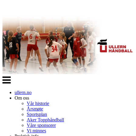
Veksle
navigasjon
ullern.no
Om oss
Vår historie
Årsmøte
Sportsplan
Aker Topphåndball
Våre sponsorer
Vi minnes