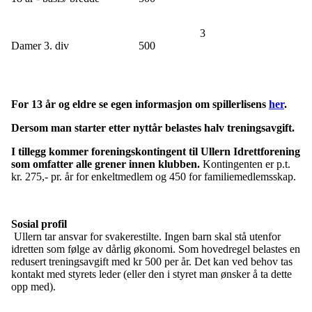
3
Damer 3. div
500
For 13 år og eldre se egen informasjon om spillerlisens
her
.
Dersom man starter etter nyttår belastes halv treningsavgift.
I tillegg kommer foreningskontingent til Ullern Idrettforening
som omfatter alle grener innen klubben.
Kontingenten er p.t.
kr. 275,- pr. år for enkeltmedlem og 450 for familiemedlemsskap.
Sosial profil
Ullern tar ansvar for svakerestilte. Ingen barn skal stå utenfor
idretten som følge av dårlig økonomi. Som hovedregel belastes en
redusert treningsavgift med kr 500 per år. Det kan ved behov tas
kontakt med styrets leder (eller den i styret man ønsker å ta dette
opp med).