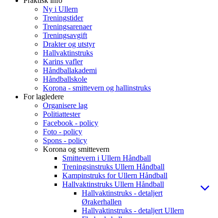
Praktisk info
Ny i Ullern
Treningstider
Treningsarenaer
Treningsavgift
Drakter og utstyr
Hallvaktinstruks
Karins vafler
Håndballakademi
Håndballskole
Korona - smittevern og hallinstruks
For lagledere
Organisere lag
Politiattester
Facebook - policy
Foto - policy
Spons - policy
Korona og smittevern
Smittevern i Ullern Håndball
Treningsinstruks Ullern Håndball
Kampinstruks for Ullern Håndball
Hallvaktinstruks Ullern Håndball
Hallvaktinstruks - detaljert
Ørakerhallen
Hallvaktinstruks - detaljert Ullern