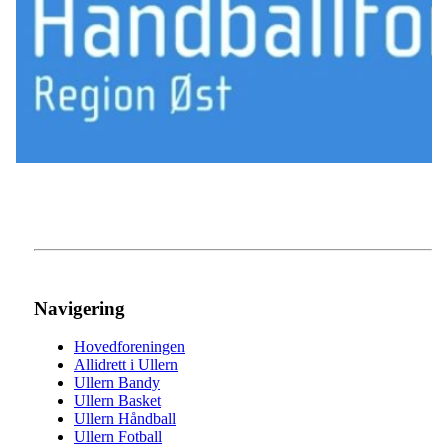
Navigering
Hovedforeningen
Allidrett i Ullern
Ullern Bandy
Ullern Basket
Ullern Håndball
Ullern Fotball