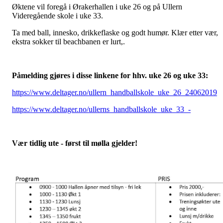
Øktene vil foregå i Ørakerhallen i uke 26 og på Ullern
Videregående skole i uke 33.
Ta med ball, innesko, drikkeflaske og godt humør. Klær etter vær,
ekstra sokker til beachbanen er lurt,.
Påmelding gjøres i disse linkene for hhv. uke 26 og uke 33:
https://www.deltager.no/ullern_handballskole_uke_26_24062019
https://www.deltager.no/ullerns_handballskole_uke_33_-
Vær tidlig ute - først til mølla gjelder!