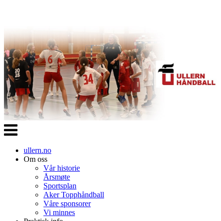
Veksle
navigasjon
ullern.no
Om oss
Vår historie
Årsmøte
Sportsplan
Aker Topphåndball
Våre sponsorer
Vi minnes