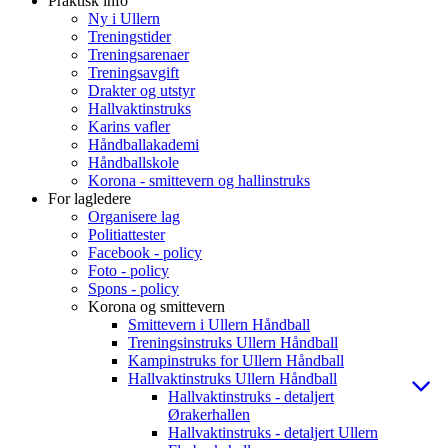
Praktisk info
Ny i Ullern
Treningstider
Treningsarenaer
Treningsavgift
Drakter og utstyr
Hallvaktinstruks
Karins vafler
Håndballakademi
Håndballskole
Korona - smittevern og hallinstruks
For lagledere
Organisere lag
Politiattester
Facebook - policy
Foto - policy
Spons - policy
Korona og smittevern
Smittevern i Ullern Håndball
Treningsinstruks Ullern Håndball
Kampinstruks for Ullern Håndball
Hallvaktinstruks Ullern Håndball
Hallvaktinstruks - detaljert
Ørakerhallen
Hallvaktinstruks - detaljert Ullern