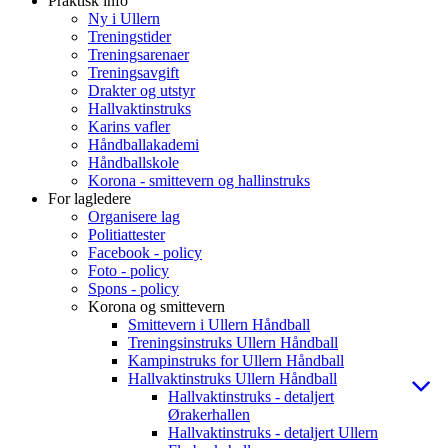
Praktisk info
Ny i Ullern
Treningstider
Treningsarenaer
Treningsavgift
Drakter og utstyr
Hallvaktinstruks
Karins vafler
Håndballakademi
Håndballskole
Korona - smittevern og hallinstruks
For lagledere
Organisere lag
Politiattester
Facebook - policy
Foto - policy
Spons - policy
Korona og smittevern
Smittevern i Ullern Håndball
Treningsinstruks Ullern Håndball
Kampinstruks for Ullern Håndball
Hallvaktinstruks Ullern Håndball
Hallvaktinstruks - detaljert
Ørakerhallen
Hallvaktinstruks - detaljert Ullern