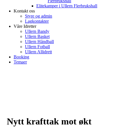
Flerbrukshall
Elitekamper i Ullern Flerbrukshall
Kontakt oss
Styre og admin
Lagkontakter
Våre Idretter
Ullern Bandy
Ullern Basket
Ullern Håndball
Ullern Fotball
Ullern Allidrett
Booking
Temaer
Nytt krafttak mot økt