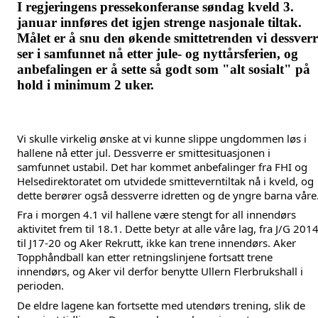
I regjeringens pressekonferanse søndag kveld 3.
januar innføres det igjen strenge nasjonale tiltak.
Målet er å snu den økende smittetrenden vi dessverr
ser i samfunnet nå etter jule- og nyttårsferien, og
anbefalingen er å sette så godt som "alt sosialt" på
hold i minimum 2 uker.
Vi skulle virkelig ønske at vi kunne slippe ungdommen løs i 
hallene nå etter jul. Dessverre er smittesituasjonen i 
samfunnet ustabil. Det har kommet anbefalinger fra FHI og 
Helsedirektoratet om utvidede smitteverntiltak nå i kveld, og 
dette berører også dessverre idretten og de yngre barna våre.
Fra i morgen 4.1 vil hallene være stengt for all innendørs 
aktivitet frem til 18.1. Dette betyr at alle våre lag, fra J/G 2014
til J17-20 og Aker Rekrutt, ikke kan trene innendørs. Aker 
Topphåndball kan etter retningslinjene fortsatt trene 
innendørs, og Aker vil derfor benytte Ullern Flerbrukshall i 
perioden.
De eldre lagene kan fortsette med utendørs trening, slik de 