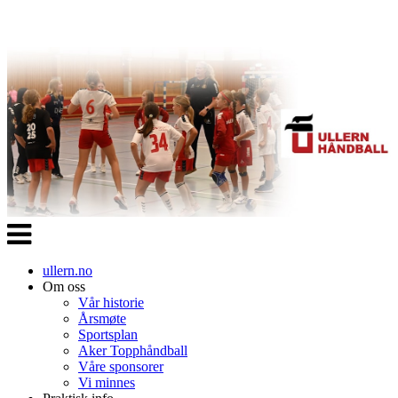
Veksle
navigasjon
ullern.no
Om oss
Vår historie
Årsmøte
Sportsplan
Aker Topphåndball
Våre sponsorer
Vi minnes