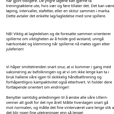
har gjort tidligere. De yngre lagene kan gjerne ta 
treningsøktene ute, hvis vær og føre tillater det. Det kan være
løping, intervaller, stafetter, eller en skitur sammen i marka. 
Dette avtaler det enkelte lag/lagledelse med sine spillere. 
NB! Viktig at lagledelsen og de foresatte sammen orienterer 
spillerne om viktigheten av å holde god avstand, unngå 
nærkontakt og klemming når spillerne nå møtes igjen etter 
juleferien!
Vi håper smittetrenden snart snur, at vi kommer i gang med 
vaksinering av befolkningen og at vi om ikke lenge kan ta i 
bruk hallene våre igjen til skikkelig håndballtrening og 
forhåpentligvis kampaktivitet også etterhvert. Vi holder dere 
fortløpende orientert om endringer!
Benytter samtidig anledningen til å ønske alle våre Ullern-
venner alt godt for det nye året! Måtte hverdagen snart gå 
mot normalen, og måtte det fine vinterværet vare lenge slik at
det blir noen fine utetreninger enn så lenge!