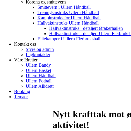
Korona og smittevern
Smittevern i Ullern Håndball
Treningsinstruks Ullern Håndball
Kampinstruks for Ullern Håndball
Hallvaktinstruks Ullern Håndball
Hallvaktinstruks - detaljert Ørakerhallen
Hallvaktinstruks - detaljert Ullern Flerbruksh
Elitekamper i Ullern Flerbrukshall
Kontakt oss
Styre og admin
Lagkontakter
Våre Idretter
Ullern Bandy
Ullern Basket
Ullern Håndball
Ullern Fotball
Ullern Allidrett
Booking
Temaer
Nytt krafttak mot ø
aktivitet!