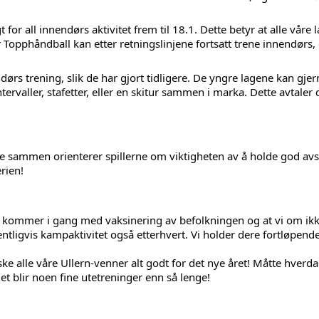
for all innendørs aktivitet frem til 18.1. Dette betyr at alle våre l
 Topphåndball kan etter retningslinjene fortsatt trene innendørs, o
ørs trening, slik de har gjort tidligere. De yngre lagene kan gjer
ntervaller, stafetter, eller en skitur sammen i marka. Dette avtaler
atte sammen orienterer spillerne om viktigheten av å holde god 
erien!
vi kommer i gang med vaksinering av befolkningen og at vi om ikke 
entligvis kampaktivitet også etterhvert. Vi holder dere fortløpend
ske alle våre Ullern-venner alt godt for det nye året! Måtte hver
det blir noen fine utetreninger enn så lenge!