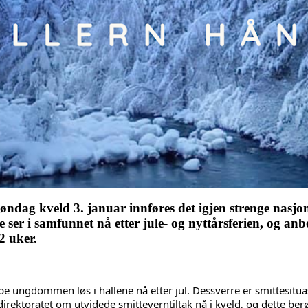
øndag kveld 3. januar innføres det igjen strenge nasjon
 ser i samfunnet nå etter jule- og nyttårsferien, og anb
2 uker.
ippe ungdommen løs i hallene nå etter jul. Dessverre er smittesitua
rektoratet om utvidede smitteverntiltak nå i kveld, og dette berø