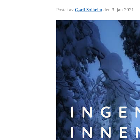
Postet av
Gøril Solheim
den
3. jan 2021