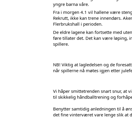
yngre barna våre. 
Fra i morgen 4.1 vil hallene være stengt 
Rekrutt, ikke kan trene innendørs. Aker
Flerbrukshall i perioden.
De eldre lagene kan fortsette med utend
føre tillater det. Det kan være løping, i
spillere. 
NB! Viktig at lagledelsen og de fores
når spillerne nå møtes igjen etter julef
Vi håper smittetrenden snart snur, at 
til skikkelig håndballtrening og forhåp
Benytter samtidig anledningen til å øn
det fine vinterværet vare lenge slik at 