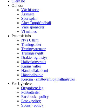
ullern.no
Om oss
Vår historie
Årsmøte
Sportsplan
Aker Topphåndball
Våre sponsorer
Vi minnes
Praktisk info
Ny i Ullern
Treningstider
Treningsarenaer
Treningsavgift
Drakter og utstyr
Hallvaktinstruks
Karins vafler
Håndballakademi
Håndballskole
Korona - smittevern og hallinstruks
For lagledere
Organisere lag
Politiattester
Facebook - policy
Foto - policy
Spons - policy