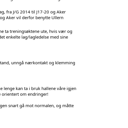
ag, fra J/G 2014 til J17-20 og Aker 
g Aker vil derfor benytte Ullern 
ne ta treningsøktene ute, hvis vær og 
 det enkelte lag/lagledelse med sine 
avstand, unngå nærkontakt og klemming 
lenge kan ta i bruk hallene våre igjen 
e orientert om endringer!
dagen snart gå mot normalen, og måtte 