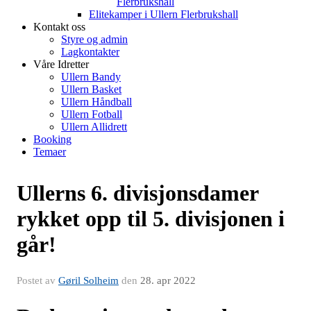
Flerbrukshall
Elitekamper i Ullern Flerbrukshall
Kontakt oss
Styre og admin
Lagkontakter
Våre Idretter
Ullern Bandy
Ullern Basket
Ullern Håndball
Ullern Fotball
Ullern Allidrett
Booking
Temaer
Ullerns 6. divisjonsdamer
rykket opp til 5. divisjonen i
går!
Postet av
Gøril Solheim
den
28. apr 2022