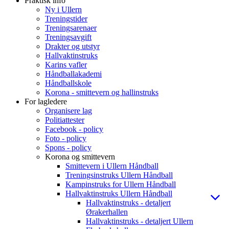
Praktisk info
Ny i Ullern
Treningstider
Treningsarenaer
Treningsavgift
Drakter og utstyr
Hallvaktinstruks
Karins vafler
Håndballakademi
Håndballskole
Korona - smittevern og hallinstruks
For lagledere
Organisere lag
Politiattester
Facebook - policy
Foto - policy
Spons - policy
Korona og smittevern
Smittevern i Ullern Håndball
Treningsinstruks Ullern Håndball
Kampinstruks for Ullern Håndball
Hallvaktinstruks Ullern Håndball
Hallvaktinstruks - detaljert
Ørakerhallen
Hallvaktinstruks - detaljert Ullern