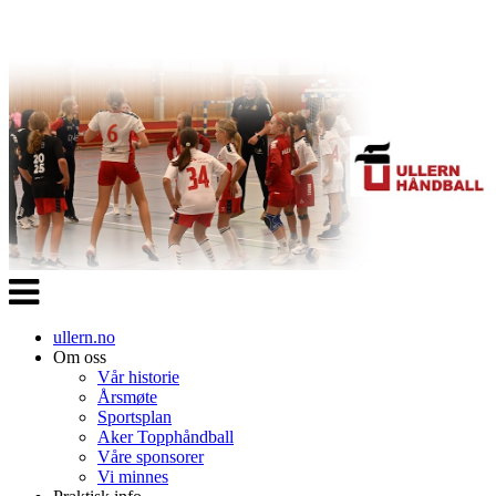
Veksle
navigasjon
ullern.no
Om oss
Vår historie
Årsmøte
Sportsplan
Aker Topphåndball
Våre sponsorer
Vi minnes