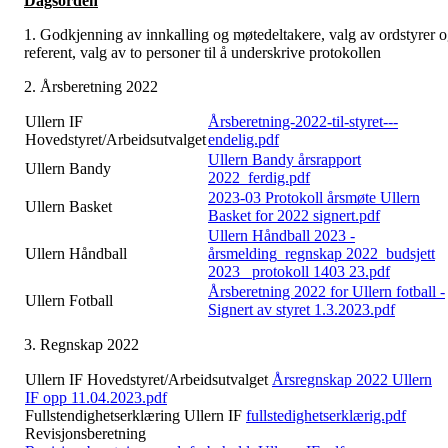
Dagsorden
1. Godkjenning av innkalling og møtedeltakere, valg av ordstyrer 
referent, valg av to personer til å underskrive protokollen
2. Årsberetning 2022
Ullern IF
Årsberetning-2022-til-styret---
Hovedstyret/Arbeidsutvalget
endelig.pdf
Ullern Bandy årsrapport
Ullern Bandy
2022_ferdig.pdf
2023-03 Protokoll årsmøte Ullern
Ullern Basket
Basket for 2022 signert.pdf
Ullern Håndball 2023 -
Ullern Håndball
årsmelding_regnskap 2022_budsjett
2023_ protokoll 1403 23.pdf
Årsberetning 2022 for Ullern fotball -
Ullern Fotball
Signert av styret 1.3.2023.pdf
3. Regnskap 2022
Ullern IF Hovedstyret/Arbeidsutvalget
Årsregnskap 2022 Ullern
IF opp 11.04.2023.pdf
Fullstendighetserklæring Ullern IF
fullstedighetserklærig.pdf
Revisjonsberetning