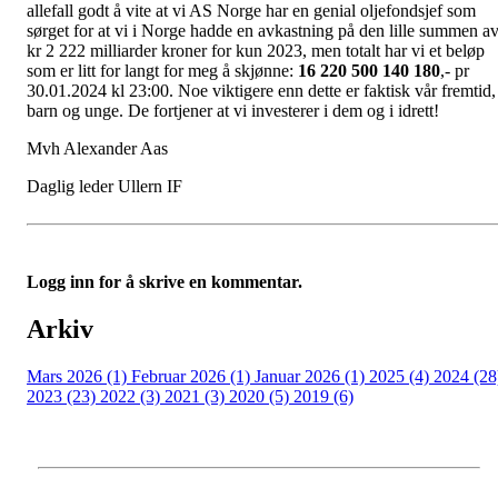
allefall godt å vite at vi AS Norge har en genial oljefondsjef som
sørget for at vi i Norge hadde en avkastning på den lille summen a
kr 2 222 milliarder kroner for kun 2023, men totalt har vi et beløp
som er litt for langt for meg å skjønne:
16 220 500 140 180
,- pr
30.01.2024 kl 23:00. Noe viktigere enn dette er faktisk vår fremtid,
barn og unge. De fortjener at vi investerer i dem og i idrett!
Mvh Alexander Aas
Daglig leder Ullern IF
Logg inn for å skrive en kommentar.
Arkiv
Mars 2026 (1)
Februar 2026 (1)
Januar 2026 (1)
2025 (4)
2024 (28
2023 (23)
2022 (3)
2021 (3)
2020 (5)
2019 (6)