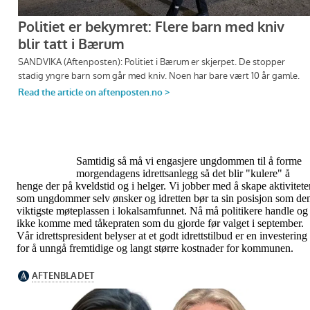
Samtidig så må vi engasjere ungdommen til å forme
morgendagens idrettsanlegg så det blir "kulere" å
henge der på kveldstid og i helger. Vi jobber med å skape aktivitete
som ungdommer selv ønsker og idretten bør ta sin posisjon som de
viktigste møteplassen i lokalsamfunnet. Nå må politikere handle og
ikke komme med tåkepraten som du gjorde før valget i september.
Vår idrettspresident belyser at et godt idretts­tilbud er en investering
for å unn­gå frem­tidige og langt større kost­nader for kom­munen.