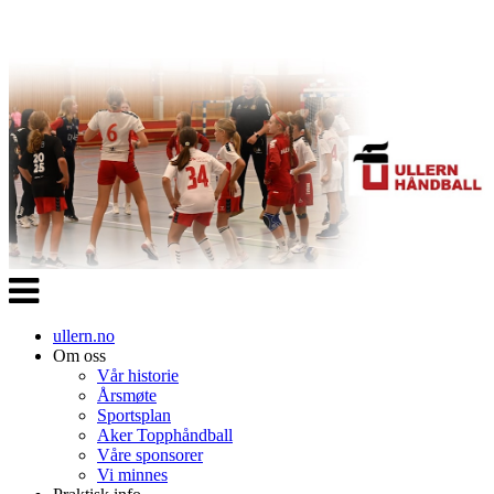
Veksle
navigasjon
ullern.no
Om oss
Vår historie
Årsmøte
Sportsplan
Aker Topphåndball
Våre sponsorer
Vi minnes