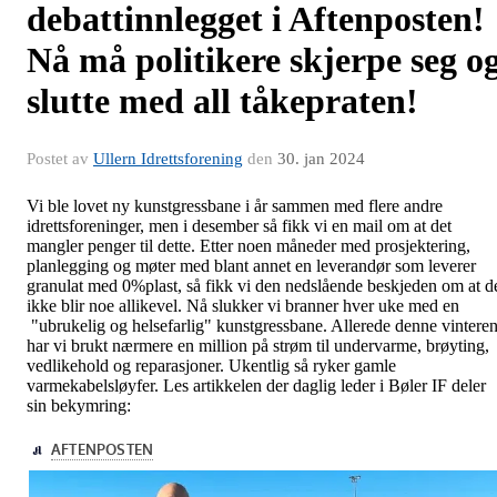
debattinnlegget i Aftenposten!
Nå må politikere skjerpe seg o
slutte med all tåkepraten!
Postet av
Ullern Idrettsforening
den
30. jan 2024
Vi ble lovet ny kunstgressbane i år sammen med flere andre
idrettsforeninger, men i desember så fikk vi en mail om at det
mangler penger til dette. Etter noen måneder med prosjektering,
planlegging og møter med blant annet en leverandør som leverer
granulat med 0%plast, så fikk vi den nedslående beskjeden om at d
ikke blir noe allikevel. Nå slukker vi branner hver uke med en
"ubrukelig og helsefarlig" kunstgressbane. Allerede denne vintere
har vi brukt nærmere en million på strøm til undervarme, brøyting,
vedlikehold og reparasjoner. Ukentlig så ryker gamle
varmekabelsløyfer. Les artikkelen der daglig leder i Bøler IF deler
sin bekymring: