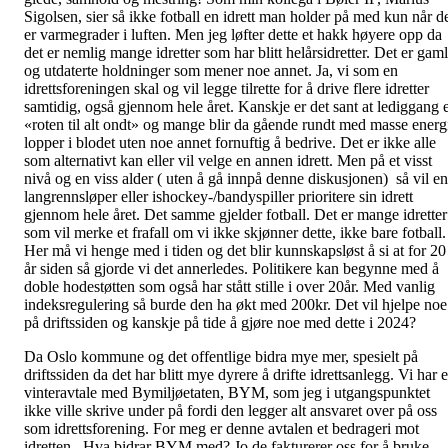
Sigolsen, sier så ikke fotball en idrett man holder på med kun når d
er varmegrader i luften. Men jeg løfter dette et hakk høyere opp da
det er nemlig mange idretter som har blitt helårsidretter. Det er gam
og utdaterte holdninger som mener noe annet. Ja, vi som en
idrettsforeningen skal og vil legge tilrette for å drive flere idretter
samtidig, også gjennom hele året.
Kanskje er det sant at lediggang 
«roten til alt ondt» og mange blir da gående rundt med masse energ
lopper i blodet uten noe annet fornuftig å bedrive. Det er ikke alle
som alternativt kan eller vil velge en annen idrett.
Men på et visst
nivå og en viss alder ( uten å gå innpå denne diskusjonen) så vil en
langrennsløper eller ishockey-/bandyspiller prioritere sin idrett
gjennom hele året. Det samme gjelder fotball. Det er mange idretter
som vil merke et frafall om vi ikke skjønner dette, ikke bare fotball.
Her må vi henge med i tiden og det blir kunnskapsløst å si at for 20
år siden så gjorde vi det annerledes. Politikere kan begynne med å
doble hodestøtten som også har stått stille i over 20år. Med vanlig
indeksregulering så burde den ha økt med 200kr. Det vil hjelpe noe
på driftssiden og kanskje på tide å gjøre noe med dette i 2024?
Da Oslo kommune og det offentlige bidra mye mer, spesielt på
driftssiden da det har blitt mye dyrere å drifte idrettsanlegg. Vi har 
vinteravtale med Bymiljøetaten, BYM, som jeg i utgangspunktet
ikke ville skrive under på fordi den legger alt ansvaret over på oss
som idrettsforening. For meg er denne avtalen et bedrageri mot
idretten. Hva bidrar BYM med? Jo de fakturerer oss for å bruke