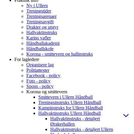
Praktisk info
Ny i Ullern
Treningstider
Treningsarenaer
Treningsavgift
Drakter og utstyr
Hallvaktinstruks
Karins vafler
Håndballakademi
Håndballskole
Korona - smittevern og hallinstruks
For lagledere
Organisere lag
Politiattester
Facebook - policy
Foto - policy
Spons - policy
Korona og smittevern
Smittevern i Ullern Håndball
Treningsinstruks Ullern Håndball
Kampinstruks for Ullern Håndball
Hallvaktinstruks Ullern Håndball
Hallvaktinstruks - detaljert
Ørakerhallen
Hallvaktinstruks - detaljert Ullern