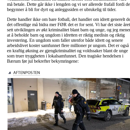
må betale. Dette går ikke i lengden og vi ser allerede frafall fordi de
begynner å bli for dyrt og anleggssiden er ubrukelig til tider.
Dette handler ikke om bare fotball, det handler om idrett generelt d
det offentlige må bidra mer FØR det er for sent. Vi har det siste året
sett utviklingen av økt kriminalitet blant barn og unge, og jeg mene
at å beholde barn og ungdom i idretten er riktig medisin og riktig
investering. En ungdom som faller utenfor både idrett og senere
arbeidslivet koster samfunnet flere millioner pr ungom. Det er også
en kraftig økning av gjengkriminalitet og voldssaker blant de unge
som truer tryggheten i lokalsamfunnet. Den tragiske hendelsen i
Bærum før jul bekrefter bekymringene: