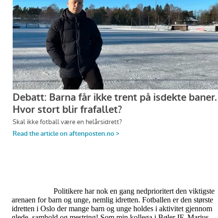
Politikere har nok en gang nedprioritert den viktigste
arenaen for barn og unge, nemlig idretten. Fotballen er den største
idretten i Oslo der mange barn og unge holdes i aktivitet gjennom
glede, samhold og mestring! Som min kollega i Bøler IF, Marius