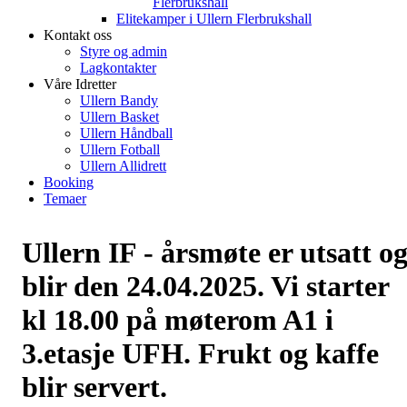
Flerbrukshall
Elitekamper i Ullern Flerbrukshall
Kontakt oss
Styre og admin
Lagkontakter
Våre Idretter
Ullern Bandy
Ullern Basket
Ullern Håndball
Ullern Fotball
Ullern Allidrett
Booking
Temaer
Ullern IF - årsmøte er utsatt o
blir den 24.04.2025. Vi starter
kl 18.00 på møterom A1 i
3.etasje UFH. Frukt og kaffe
blir servert.