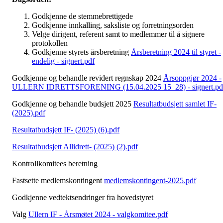
Godkjenne de stemmebrettigede
Godkjenne innkalling, saksliste og forretningsorden
Velge dirigent, referent samt to medlemmer til å signere
protokollen
Godkjenne styrets årsberetning
Årsberetning 2024 til styret -
endelig - signert.pdf
Godkjenne og behandle revidert regnskap 2024
Årsoppgjør 2024 -
ULLERN IDRETTSFORENING (15.04.2025 15_28) - signert.pd
Godkjenne og behandle budsjett 2025
Resultatbudsjett samlet IF-
(2025).pdf
Resultatbudsjett IF- (2025) (6).pdf
Resultatbudsjett Allidrett- (2025) (2).pdf
Kontrollkomitees beretning
Fastsette medlemskontingent
medlemskontingent-2025.pdf
Godkjenne vedtektsendringer fra hovedstyret
Valg
Ullern IF - Årsmøtet 2024 - valgkomitee.pdf