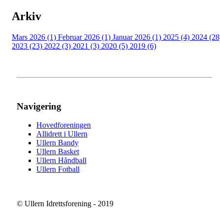
Arkiv
Mars 2026 (1)
Februar 2026 (1)
Januar 2026 (1)
2025 (4)
2024 (28
2023 (23)
2022 (3)
2021 (3)
2020 (5)
2019 (6)
Navigering
Hovedforeningen
Allidrett i Ullern
Ullern Bandy
Ullern Basket
Ullern Håndball
Ullern Fotball
© Ullern Idrettsforening - 2019