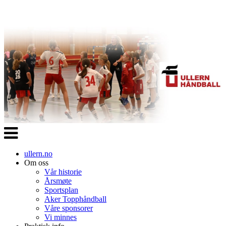
Veksle
navigasjon
ullern.no
Om oss
Vår historie
Årsmøte
Sportsplan
Aker Topphåndball
Våre sponsorer
Vi minnes