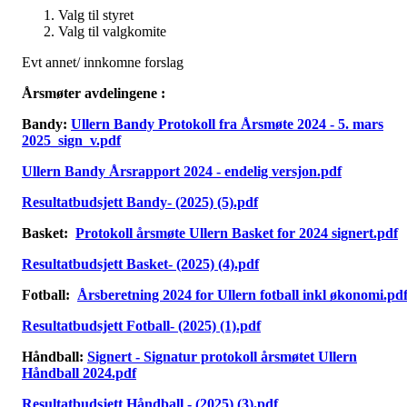
Valg til styret
Valg til valgkomite
Evt annet/ innkomne forslag
Årsmøter avdelingene :
Bandy:
Ullern Bandy Protokoll fra Årsmøte 2024 - 5. mars
2025_sign_v.pdf
Ullern Bandy Årsrapport 2024 - endelig versjon.pdf
Resultatbudsjett Bandy- (2025) (5).pdf
Basket:
Protokoll årsmøte Ullern Basket for 2024 signert.pdf
Resultatbudsjett Basket- (2025) (4).pdf
Fotball:
Årsberetning 2024 for Ullern fotball inkl økonomi.pd
Resultatbudsjett Fotball- (2025) (1).pdf
Håndball:
Signert - Signatur protokoll årsmøtet Ullern
Håndball 2024.pdf
Resultatbudsjett Håndball - (2025) (3).pdf