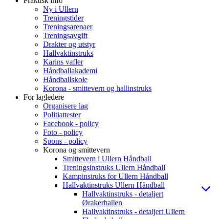
Praktisk info
Ny i Ullern
Treningstider
Treningsarenaer
Treningsavgift
Drakter og utstyr
Hallvaktinstruks
Karins vafler
Håndballakademi
Håndballskole
Korona - smittevern og hallinstruks
For lagledere
Organisere lag
Politiattester
Facebook - policy
Foto - policy
Spons - policy
Korona og smittevern
Smittevern i Ullern Håndball
Treningsinstruks Ullern Håndball
Kampinstruks for Ullern Håndball
Hallvaktinstruks Ullern Håndball
Hallvaktinstruks - detaljert
Ørakerhallen
Hallvaktinstruks - detaljert Ullern