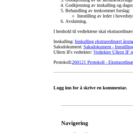
Godkjenning av innkalling og dags
Behandling av innkommet forslag:
Innstilling av leder i hovedst
Avslutning.
I henhold til vedtektene skal ekstraordinær
Innkalling:
Innkalling ekstraordinært årsm
Saksdokument:
Saksdokument - Innstilling
Ullern IFs vedtekter:
Vedtekter Ullern IF r
Protokoll:
260121 Protokoll - Ekstraordinær
Logg inn for å skrive en kommentar.
Navigering