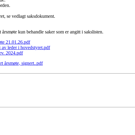
orden.
yret, se vedlagt saksdokument.
t årsmøte kun behandle saker som er angitt i sakslisten.
øte 21.01.26.pdf
 av leder i hovedstyret.pdf
ev. 2024.pdf
t årsmøte, signert..pdf