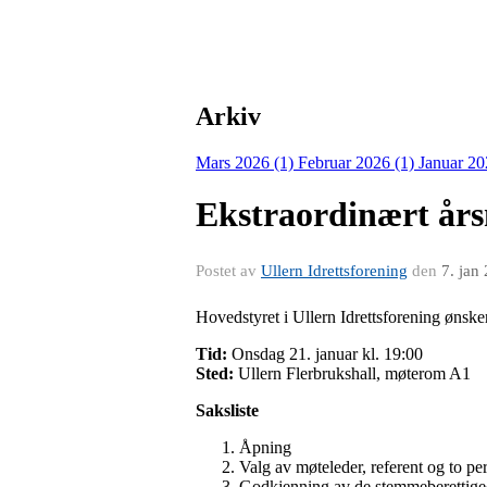
Arkiv
Mars 2026 (1)
Februar 2026 (1)
Januar 20
Ekstraordinært års
Postet av
Ullern Idrettsforening
den
7. jan
Hovedstyret i Ullern Idrettsforening ønsker
Tid:
Onsdag 21. januar kl. 19:00
Sted:
Ullern Flerbrukshall, møterom A1
Saksliste
Åpning
Valg av møteleder, referent og to per
Godkjenning av de stemmeberettige