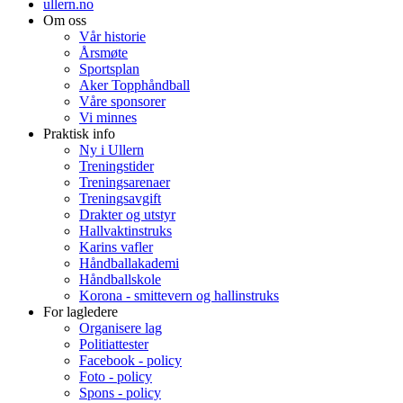
ullern.no
Om oss
Vår historie
Årsmøte
Sportsplan
Aker Topphåndball
Våre sponsorer
Vi minnes
Praktisk info
Ny i Ullern
Treningstider
Treningsarenaer
Treningsavgift
Drakter og utstyr
Hallvaktinstruks
Karins vafler
Håndballakademi
Håndballskole
Korona - smittevern og hallinstruks
For lagledere
Organisere lag
Politiattester
Facebook - policy
Foto - policy
Spons - policy