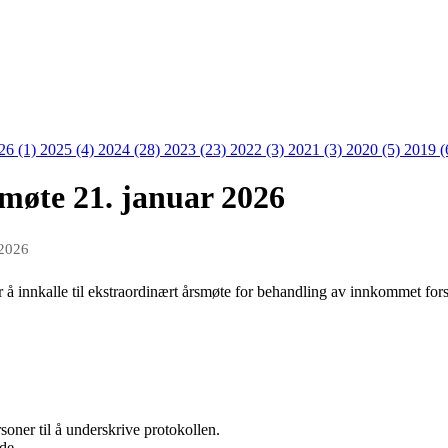
26 (1)
2025 (4)
2024 (28)
2023 (23)
2022 (3)
2021 (3)
2020 (5)
2019 (
møte 21. januar 2026
 2026
 å innkalle til ekstraordinært årsmøte for behandling av innkommet forsl
soner til å underskrive protokollen.
de.