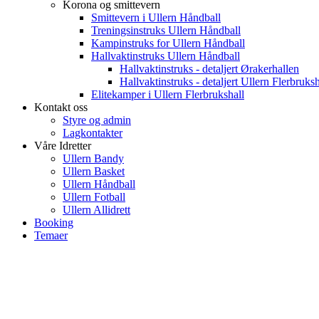
Korona og smittevern
Smittevern i Ullern Håndball
Treningsinstruks Ullern Håndball
Kampinstruks for Ullern Håndball
Hallvaktinstruks Ullern Håndball
Hallvaktinstruks - detaljert Ørakerhallen
Hallvaktinstruks - detaljert Ullern Flerbruksh
Elitekamper i Ullern Flerbrukshall
Kontakt oss
Styre og admin
Lagkontakter
Våre Idretter
Ullern Bandy
Ullern Basket
Ullern Håndball
Ullern Fotball
Ullern Allidrett
Booking
Temaer