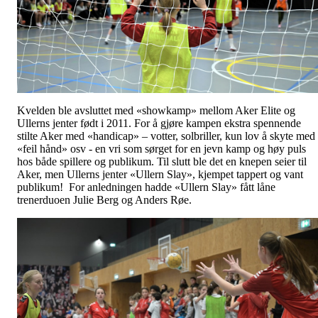
Kvelden ble avsluttet med «showkamp» mellom Aker Elite og
Ullerns jenter født i 2011. For å gjøre kampen ekstra spennende
stilte Aker med «handicap» – votter, solbriller, kun lov å skyte med
«feil hånd» osv - en vri som sørget for en jevn kamp og høy puls
hos både spillere og publikum. Til slutt ble det en knepen seier til
Aker, men Ullerns jenter «Ullern Slay», kjempet tappert og vant
publikum! For anledningen hadde «Ullern Slay» fått låne
trenerduoen Julie Berg og Anders Røe.