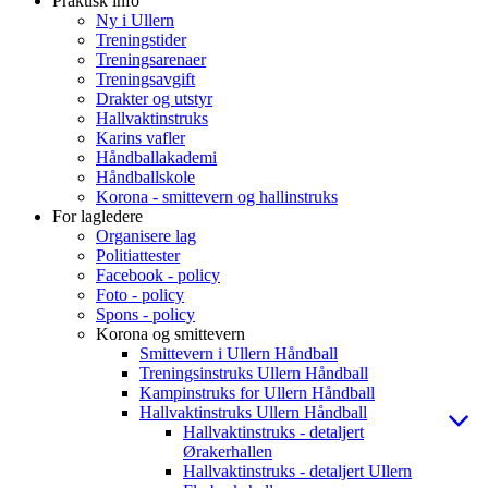
Praktisk info
Ny i Ullern
Treningstider
Treningsarenaer
Treningsavgift
Drakter og utstyr
Hallvaktinstruks
Karins vafler
Håndballakademi
Håndballskole
Korona - smittevern og hallinstruks
For lagledere
Organisere lag
Politiattester
Facebook - policy
Foto - policy
Spons - policy
Korona og smittevern
Smittevern i Ullern Håndball
Treningsinstruks Ullern Håndball
Kampinstruks for Ullern Håndball
Hallvaktinstruks Ullern Håndball
Hallvaktinstruks - detaljert
Ørakerhallen
Hallvaktinstruks - detaljert Ullern