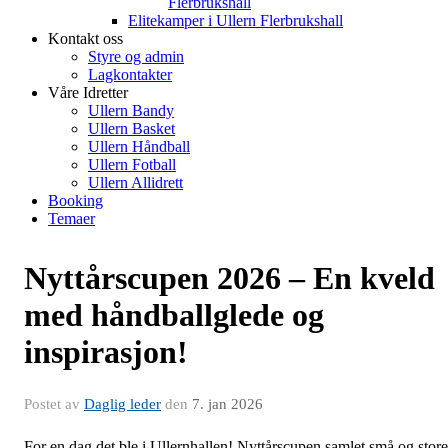
Flerbrukshall
Elitekamper i Ullern Flerbrukshall
Kontakt oss
Styre og admin
Lagkontakter
Våre Idretter
Ullern Bandy
Ullern Basket
Ullern Håndball
Ullern Fotball
Ullern Allidrett
Booking
Temaer
Nyttårscupen 2026 – En kveld
med håndballglede og
inspirasjon!
Postet av
Daglig leder
den
7. jan 2026
For en dag det ble i Ullernhallen! Nyttårscupen samlet små og store