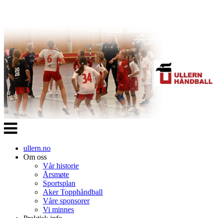
Veksle
navigasjon
ullern.no
Om oss
Vår historie
Årsmøte
Sportsplan
Aker Topphåndball
Våre sponsorer
Vi minnes