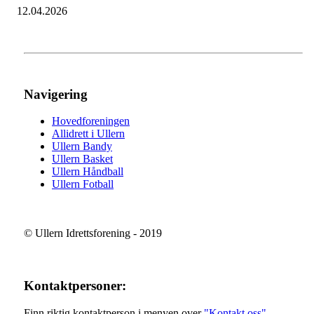
12.04.2026
Navigering
Hovedforeningen
Allidrett i Ullern
Ullern Bandy
Ullern Basket
Ullern Håndball
Ullern Fotball
© Ullern Idrettsforening - 2019
Kontaktpersoner:
Finn riktig kontaktperson i menyen over
"Kontakt oss"