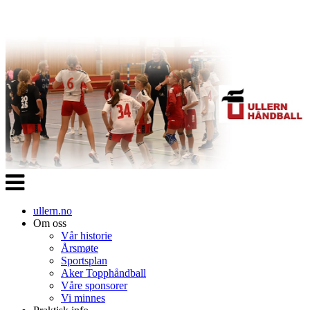
Veksle
navigasjon
ullern.no
Om oss
Vår historie
Årsmøte
Sportsplan
Aker Topphåndball
Våre sponsorer
Vi minnes