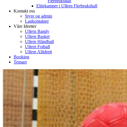
Flerbrukshall
Elitekamper i Ullern Flerbrukshall
Kontakt oss
Styre og admin
Lagkontakter
Våre Idretter
Ullern Bandy
Ullern Basket
Ullern Håndball
Ullern Fotball
Ullern Allidrett
Booking
Temaer