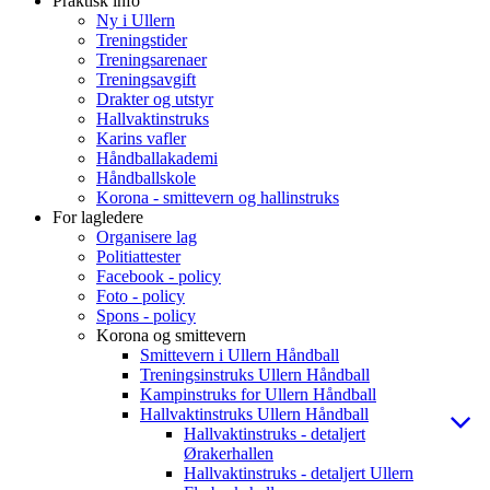
Praktisk info
Ny i Ullern
Treningstider
Treningsarenaer
Treningsavgift
Drakter og utstyr
Hallvaktinstruks
Karins vafler
Håndballakademi
Håndballskole
Korona - smittevern og hallinstruks
For lagledere
Organisere lag
Politiattester
Facebook - policy
Foto - policy
Spons - policy
Korona og smittevern
Smittevern i Ullern Håndball
Treningsinstruks Ullern Håndball
Kampinstruks for Ullern Håndball
Hallvaktinstruks Ullern Håndball
Hallvaktinstruks - detaljert
Ørakerhallen
Hallvaktinstruks - detaljert Ullern