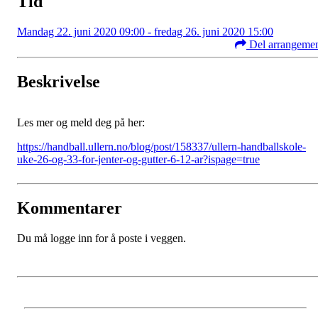
Tid
Mandag 22. juni 2020 09:00 - fredag 26. juni 2020 15:00
Del arrangeme
Beskrivelse
Les mer og meld deg på her:
https://handball.ullern.no/blog/post/158337/ullern-handballskole-
uke-26-og-33-for-jenter-og-gutter-6-12-ar?ispage=true
Kommentarer
Du må logge inn for å poste i veggen.