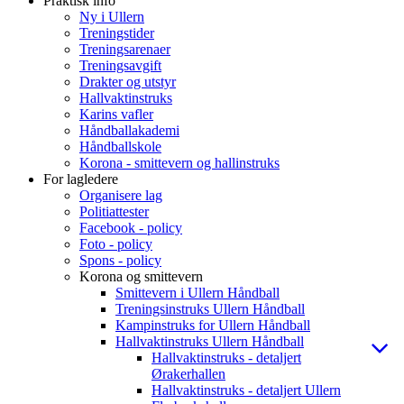
Praktisk info
Ny i Ullern
Treningstider
Treningsarenaer
Treningsavgift
Drakter og utstyr
Hallvaktinstruks
Karins vafler
Håndballakademi
Håndballskole
Korona - smittevern og hallinstruks
For lagledere
Organisere lag
Politiattester
Facebook - policy
Foto - policy
Spons - policy
Korona og smittevern
Smittevern i Ullern Håndball
Treningsinstruks Ullern Håndball
Kampinstruks for Ullern Håndball
Hallvaktinstruks Ullern Håndball
Hallvaktinstruks - detaljert
Ørakerhallen
Hallvaktinstruks - detaljert Ullern