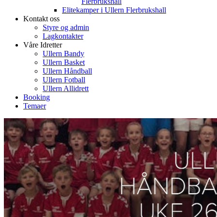
Flerbrukshall
Elitekamper i Ullern Flerbrukshall
Kontakt oss
Styre og admin
Lagkontakter
Våre Idretter
Ullern Bandy
Ullern Basket
Ullern Håndball
Ullern Fotball
Ullern Allidrett
Booking
Temaer