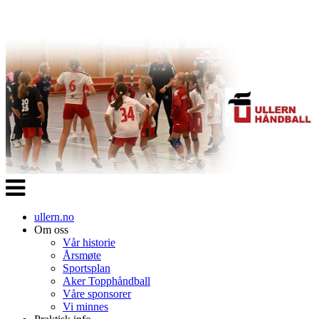
Veksle
navigasjon
ullern.no
Om oss
Vår historie
Årsmøte
Sportsplan
Aker Topphåndball
Våre sponsorer
Vi minnes