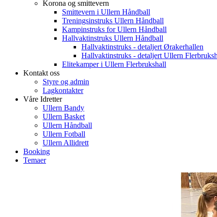
Korona og smittevern
Smittevern i Ullern Håndball
Treningsinstruks Ullern Håndball
Kampinstruks for Ullern Håndball
Hallvaktinstruks Ullern Håndball
Hallvaktinstruks - detaljert Ørakerhallen
Hallvaktinstruks - detaljert Ullern Flerbruksh
Elitekamper i Ullern Flerbrukshall
Kontakt oss
Styre og admin
Lagkontakter
Våre Idretter
Ullern Bandy
Ullern Basket
Ullern Håndball
Ullern Fotball
Ullern Allidrett
Booking
Temaer