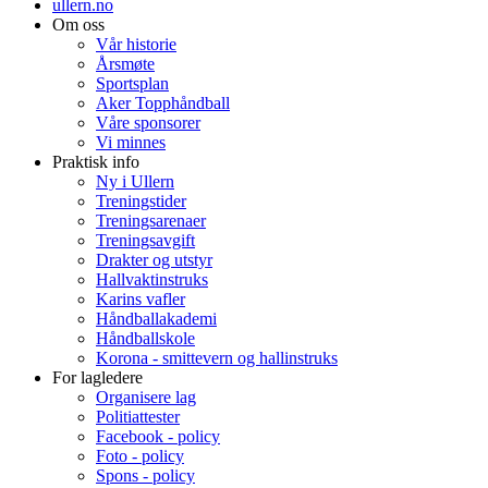
ullern.no
Om oss
Vår historie
Årsmøte
Sportsplan
Aker Topphåndball
Våre sponsorer
Vi minnes
Praktisk info
Ny i Ullern
Treningstider
Treningsarenaer
Treningsavgift
Drakter og utstyr
Hallvaktinstruks
Karins vafler
Håndballakademi
Håndballskole
Korona - smittevern og hallinstruks
For lagledere
Organisere lag
Politiattester
Facebook - policy
Foto - policy
Spons - policy