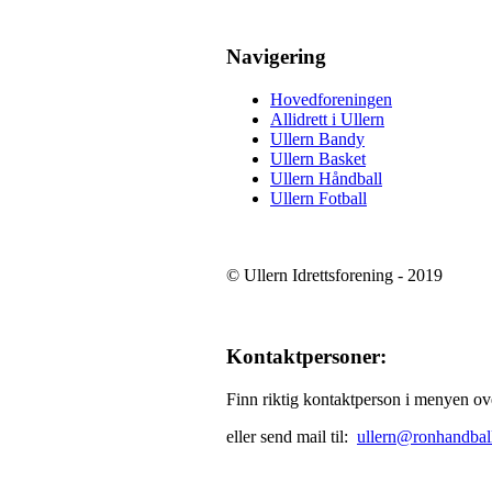
Navigering
Hovedforeningen
Allidrett i Ullern
Ullern Bandy
Ullern Basket
Ullern Håndball
Ullern Fotball
© Ullern Idrettsforening - 2019
Kontaktpersoner:
Finn riktig kontaktperson i menyen o
eller send mail til:
ullern@ronhandbal