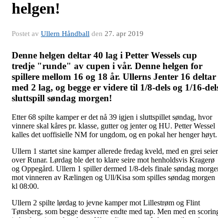
helgen!
Postet av
Ullern Håndball
den
27. apr 2019
Denne helgen deltar 40 lag i Petter Wessels cup
tredje "runde" av cupen i vår. Denne helgen for
spillere mellom 16 og 18 år. Ullerns Jenter 16 deltar
med 2 lag, og begge er videre til 1/8-dels og 1/16-del
sluttspill søndag morgen!
Etter 68 spilte kamper er det nå 39 igjen i sluttspillet søndag, hvor
vinnere skal kåres pr. klasse, gutter og jenter og HU. Petter Wessel
kalles det uoffisielle NM for ungdom, og en pokal her henger høyt
Ullern 1 startet sine kamper allerede fredag kveld, med en grei seier
over Runar. Lørdag ble det to klare seire mot henholdsvis Kragerø
og Oppegård. Ullern 1 spiller dermed 1/8-dels finale søndag morge
mot vinneren av Rælingen og Ull/Kisa som spilles søndag morgen
kl 08:00.
Ullern 2 spilte lørdag to jevne kamper mot Lillestrøm og Flint
Tønsberg, som begge dessverre endte med tap. Men med en scorin