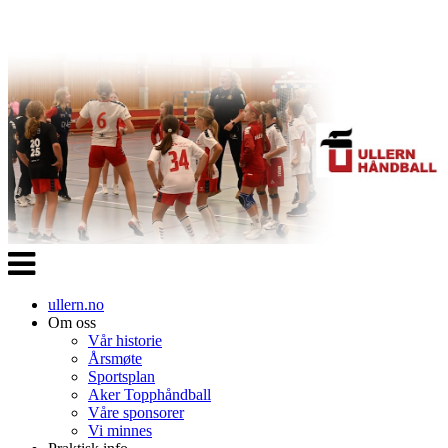
Veksle
navigasjon
ullern.no
Om oss
Vår historie
Årsmøte
Sportsplan
Aker Topphåndball
Våre sponsorer
Vi minnes