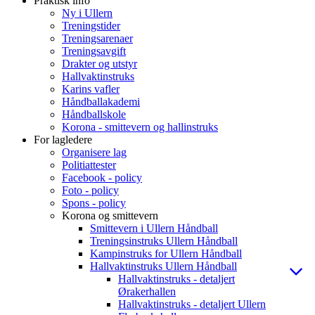
Praktisk info
Ny i Ullern
Treningstider
Treningsarenaer
Treningsavgift
Drakter og utstyr
Hallvaktinstruks
Karins vafler
Håndballakademi
Håndballskole
Korona - smittevern og hallinstruks
For lagledere
Organisere lag
Politiattester
Facebook - policy
Foto - policy
Spons - policy
Korona og smittevern
Smittevern i Ullern Håndball
Treningsinstruks Ullern Håndball
Kampinstruks for Ullern Håndball
Hallvaktinstruks Ullern Håndball
Hallvaktinstruks - detaljert
Ørakerhallen
Hallvaktinstruks - detaljert Ullern