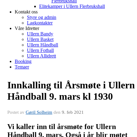
Flerbrukshall
Elitekamper i Ullern Flerbrukshall
Kontakt oss
Styre og admin
Lagkontakter
Våre Idretter
Ullern Bandy
Ullern Basket
Ullern Håndball
Ullern Fotball
Ullern Allidrett
Booking
Temaer
Innkalling til Årsmøte i Ullern
Håndball 9. mars kl 1930
Postet av
Gøril Solheim
den
9. feb 2021
Vi kaller inn til årsmøte for Ullern
Håndball 9. mars. Også i år blir møtet