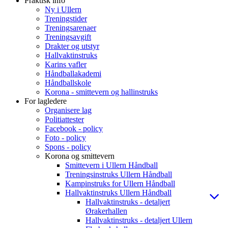
Praktisk info
Ny i Ullern
Treningstider
Treningsarenaer
Treningsavgift
Drakter og utstyr
Hallvaktinstruks
Karins vafler
Håndballakademi
Håndballskole
Korona - smittevern og hallinstruks
For lagledere
Organisere lag
Politiattester
Facebook - policy
Foto - policy
Spons - policy
Korona og smittevern
Smittevern i Ullern Håndball
Treningsinstruks Ullern Håndball
Kampinstruks for Ullern Håndball
Hallvaktinstruks Ullern Håndball
Hallvaktinstruks - detaljert
Ørakerhallen
Hallvaktinstruks - detaljert Ullern