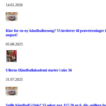
14.01.2026
Klar for en ny håndballsesong? Vi inviterer til prøvetreninger i
august!
05.08.2025
Ullerns Håndballakademi starter i uke 36
31.07.2025
Spille håndball i Oslo? Vi søker nye J17-20 og 6. div.-spillere fo