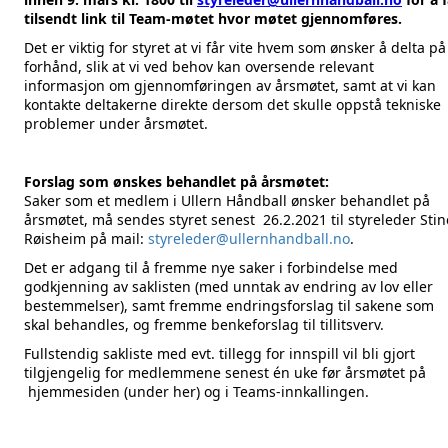
tilsendt link til Team-møtet hvor møtet gjennomføres.
Det er viktig for styret at vi får vite hvem som ønsker å delta på
forhånd, slik at vi ved behov kan oversende relevant
informasjon om gjennomføringen av årsmøtet, samt at vi kan
kontakte deltakerne direkte dersom det skulle oppstå tekniske
problemer under årsmøtet.
Forslag som ønskes behandlet på årsmøtet:
Saker som et medlem i Ullern Håndball ønsker behandlet på
årsmøtet, må sendes styret senest 26.2.2021 til styreleder Stin
Røisheim på mail:
styreleder@ullernhandball.no
.
Det er adgang til å fremme nye saker i forbindelse med
godkjenning av saklisten (med unntak av endring av lov eller
bestemmelser), samt fremme endringsforslag til sakene som
skal behandles, og fremme benkeforslag til tillitsverv.
Fullstendig sakliste med evt. tillegg for innspill vil bli gjort
tilgjengelig for medlemmene senest én uke før årsmøtet på
hjemmesiden (under her) og i Teams-innkallingen.