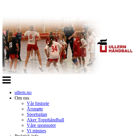
Veksle
navigasjon
ullern.no
Om oss
Vår historie
Årsmøte
Sportsplan
Aker Topphåndball
Våre sponsorer
Vi minnes